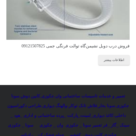
فروش درب دوبل نشیمن‌گاه توالت فرنگی جمی 09121507825
اطلاعات بیشتر
تعمیر و خدمات تاسیسات ساختمانی
:
وان
,
جکوزی
,
کابین دوش
,
سونا
جکوزی
,
سونا بخار
,
فلاش تانک توکار-والهنگ دیواری
,
طراحی دکوراسیون
داخلی:کاغذ دیواری_لمینت_پارکت _پرده ساختمانی و اداری
_
هود _
سینک _گاز _فر
تعمیر سونا _ جکوزی
وان _ جکوزی
سونا _ جکوزی
جکوزی کابین دوش
کفشور _ حوله خشک کن _ رادیاتور