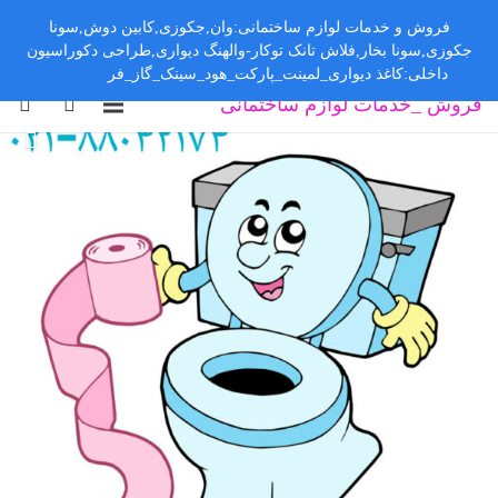
فروش و خدمات لوازم ساختمانی:وان,جکوزی,کابین دوش,سونا
جکوزی,سونا بخار,فلاش تانک توکار-والهنگ دیواری,طراحی دکوراسیون
داخلی:کاغذ دیواری_لمینت_پارکت_هود_سینک_گاز_فر
رد کردن
فروش _خدمات لوازم ساختمانی