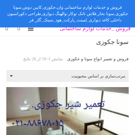
فروش و خدمات لوازم ساختمانی:وان,جکوزی,کابین دوش,سونا
جکوزی,سونا بخار,فلاش تانک توکار-والهنگ دیواری,طراحی دکوراسیون
داخلی:کاغذ دیواری_لمینت_پارکت_هود_سینک_گاز_فر
رد کردن
فروش _خدمات لوازم ساختمانی
سونا جکوزی
فروش و تعمیر انواع سونا و جکوزی
نمایش 1–10 از 26 نتایج