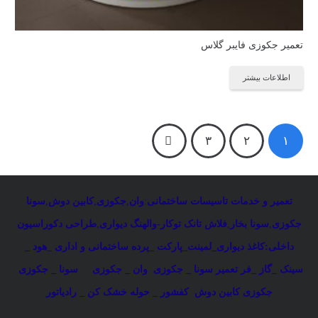
تعمیر جکوزی فایبر گلاس
اطلاعات بیشتر
راهبری
۳
۲
۱
نوشته‌ها
تعمیر و خدمات تاسیسات ساختمانی
:
وان
,
جکوزی
,
کابین دوش
,
سونا
جکوزی
,
سونا بخار
,
فلاش تانک توکار-والهنگ دیواری
,
طراحی دکوراسیون
داخلی:کاغذ دیواری_لمینت_پارکت _پرده ساختمانی و اداری
_
هود _
سینک _گاز _فر
تعمیر سونا _ جکوزی
وان _ جکوزی
سونا _ جکوزی
جکوزی کابین دوش
کفشور _ حوله خشک کن _ رادیاتور