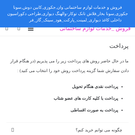
فروش و خدمات لوازم ساختمانی:وان,جکوزی,کابین دوش,سونا
جکوزی,سونا بخار,فلاش تانک توکار-والهنگ دیواری,طراحی دکوراسیون
داخلی:کاغذ دیواری_لمینت_پارکت_هود_سینک_گاز_فر
رد کردن
فروش _خدمات لوازم ساختمانی
پرداخت
ما در حال حاضر روش های پرداخت زیر را می پذیریم (در هنگام قرار
دادن سفارش شما گزینه پرداخت روش خود را انتخاب می کنید) :
پرداخت نقدی هنگام تحویل
پرداخت با کلیه کارت های عضو شتاب
پرداخت به صورت اقساطی
چگونه می توانم خرید کنم؟