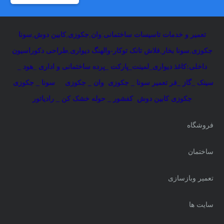
تعمیر و خدمات تاسیسات ساختمانی
:
وان
,
جکوزی
,
کابین دوش
,
سونا
جکوزی
,
سونا بخار
,
فلاش تانک توکار-والهنگ دیواری
,
طراحی دکوراسیون
داخلی:کاغذ دیواری_لمینت_پارکت _پرده ساختمانی و اداری
_
هود _
سینک _گاز _فر
تعمیر سونا _ جکوزی
وان _ جکوزی
سونا _ جکوزی
جکوزی کابین دوش
کفشور _ حوله خشک کن _ رادیاتور
فروشگاه
ساختمان
تعمیر وبازسازی
سایت ها