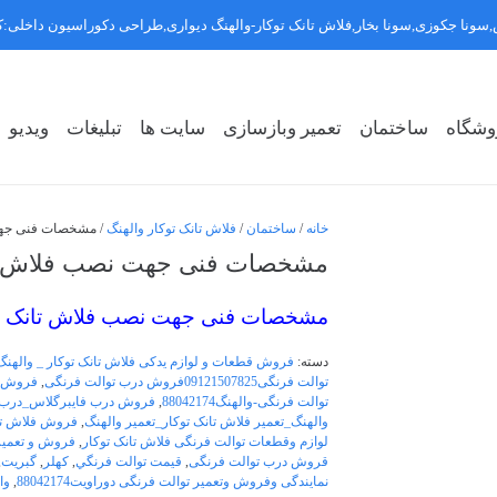
سونا جکوزی,سونا بخار,فلاش تانک توکار-والهنگ دیواری,طراحی دکوراسیون داخلی
وشگاه
ساختمان
تعمیر وبازسازی
سایت ها
تبلیغات
ویدیو
روشگاه سبک ۱
روشگاه سبک ۲
روشگاه سبک ۳
خانه
/
ساختمان
/
فلاش تانک توکار والهنگ
/ مشخصات فنی جهت نصب فل
مشخصات فنی جهت نصب فلاش تانک توکار وال
مشخصات فنی جهت نصب فلاش تانک توکار والسیر ir
دسته:
فروش قطعات و لوازم یدکی فلاش تانک توکار _ والهنگ
توالت فرنگی09121507825فروش درب توالت فرنگی
,
فروش د
توالت فرنگی-والهنگ88042174
,
فروش درب فایبرگلاس_درب ک
والهنگ_تعمیر فلاش تانک توکار_تعمیر والهنگ
,
فروش فلاش تان
لوازم وقطعات توالت فرنگی فلاش تانک توکار
,
فروش و تعمیر 
قروش درب توالت فرنگی
,
قيمت توالت فرنگي
,
کهلر
,
گبریت
,
نمایندگی وفروش وتعمیر توالت فرنگی دوراویت88042174
,
والهنگ۸۸۰۴۲۱۷۴ ف