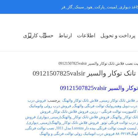
:کاغذ دیواری_لمینت_پارکت_هود_سینک_گاز_فر
رد کردن
پرداخت و تحویل
اطلاعات
ارتباط
حساب کاربری
اش تانک توکار والسیر 09121507825valsir
سیر 09121507825valsir
09121507825vals
,
فلاش تانک توکار زمینی
,
فلاش تانک توکار والهنگ
برچسب:
فروش درب
رب دوبل وهیدرولیک توالت فرنگی والهنگ
,
فروش درب رولی واتوماتیک
امپوزیت توالت فرنگی – رزین
,
فروش فلاش تانک توکار_فروش
ک توکار_والهنگ
,
فروش فلاش تانک توکار_والهنگ(زمینی_دیواری)
,
فروش
درب توالت فرنگی توتو_ فروش فلاش تانک توکار_والهنگ(زمینی_دیواری)
,
لیست قیمت توالت فرنگی بیده دار Lorenza مدل 1011
,
نصب توالت فرنگی
,
روش درب اتوماتیک رولی توالت فرنگی و والهنگ