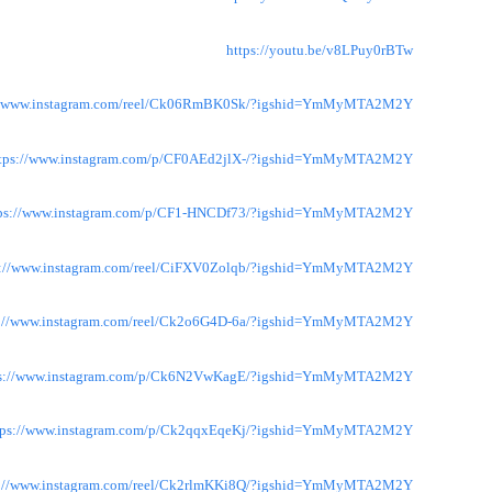
https://youtu.be/v8LPuy0rBTw
://www.instagram.com/reel/Ck06RmBK0Sk/?igshid=YmMyMTA2M2Y=
tps://www.instagram.com/p/CF0AEd2jlX-/?igshid=YmMyMTA2M2Y=
tps://www.instagram.com/p/CF1-HNCDf73/?igshid=YmMyMTA2M2Y=
s://www.instagram.com/reel/CiFXV0Zolqb/?igshid=YmMyMTA2M2Y=
s://www.instagram.com/reel/Ck2o6G4D-6a/?igshid=YmMyMTA2M2Y=
ps://www.instagram.com/p/Ck6N2VwKagE/?igshid=YmMyMTA2M2Y=
tps://www.instagram.com/p/Ck2qqxEqeKj/?igshid=YmMyMTA2M2Y=
s://www.instagram.com/reel/Ck2rlmKKi8Q/?igshid=YmMyMTA2M2Y=