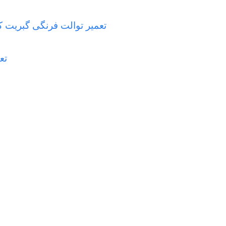
تعمیر توالت فرنگی گبریت کهلر توتی ویترا ایده ال ا
تع