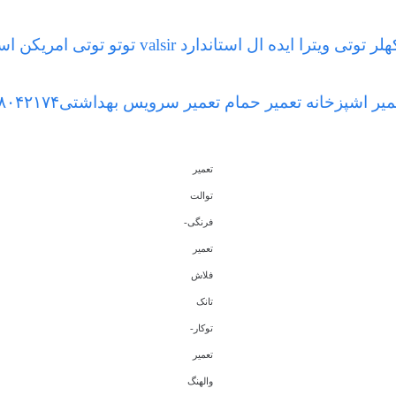
ستاندارد valsir توتو توتی امریکن استاندارد جمی ریلکس گروهه
میر اشپزخانه تعمیر حمام تعمیر سرویس بهداشتی۸۸۰۴۲۱۷۴
تعمیر
توالت
فرنگی-
تعمیر
فلاش
تانک
توکار-
تعمیر
والهنگ