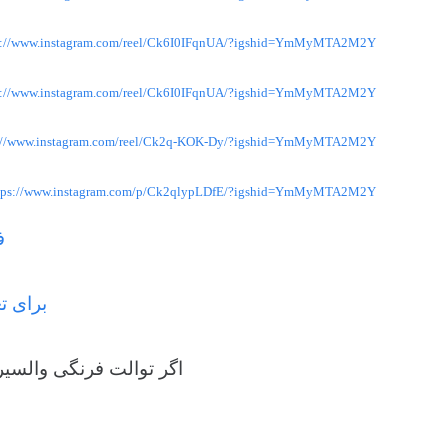
s://www.instagram.com/reel/Ck6I0IFqnUA/?igshid=YmMyMTA2M2Y=
s://www.instagram.com/reel/Ck6I0IFqnUA/?igshid=YmMyMTA2M2Y=
s://www.instagram.com/reel/Ck2q-KOK-Dy/?igshid=YmMyMTA2M2Y=
tps://www.instagram.com/p/Ck2qlypLDfE/?igshid=YmMyMTA2M2Y=
ف
برای ت
اگر توالت فرنگی والسی