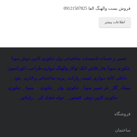
فروش بست والهنگ الفا 09121507825
اطلاعات بیشتر
تعمیر و خدمات تاسیسات ساختمانی
:
وان
,
جکوزی
,
کابین دوش
,
سونا
جکوزی
,
سونا بخار
,
فلاش تانک توکار-والهنگ دیواری
,
طراحی دکوراسیون
داخلی:کاغذ دیواری_لمینت_پارکت _پرده ساختمانی و اداری
_
هود _
سینک _گاز _فر
تعمیر سونا _ جکوزی
وان _ جکوزی
سونا _ جکوزی
جکوزی کابین دوش
کفشور _ حوله خشک کن _ رادیاتور
فروشگاه
ساختمان