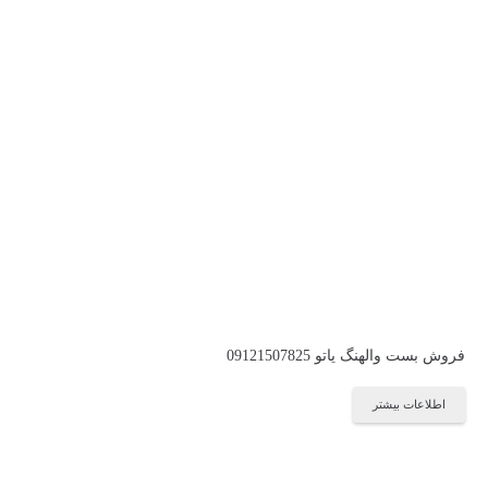
فروش بست والهنگ یاتو 09121507825
اطلاعات بیشتر