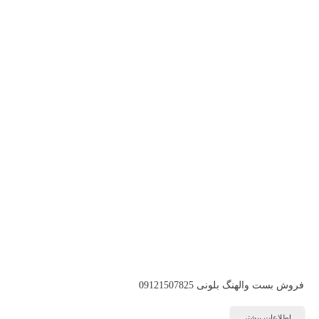
فروش بست والهنگ بلونی 09121507825
اطلاعات بیشتر