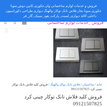
فروش و خدمات لوازم ساختمانی:وان,جکوزی,کابین دوش,سونا
جکوزی,سونا بخار,فلاش تانک توکار-والهنگ دیواری,طراحی دکوراسیون
داخلی:کاغذ دیواری_لمینت_پارکت_هود_سینک_گاز_فر
رد کردن
فروش _خدمات لوازم ساختمانی
خانه
/
ساختمان
/
فلاش تانک توکار والهنگ
/ فروش کلید فلاش تانک توکار
چینی کرد 09121507825
فروش کلید فلاش تانک توکار چینی کرد
09121507825