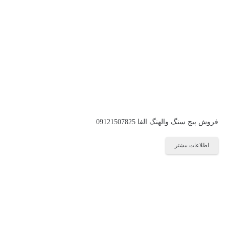
فروش پیچ سنگ والهنگ الفا 09121507825
اطلاعات بیشتر