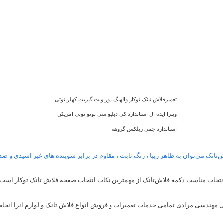
تعمیرفلاش تانک توکار والهنگ دوراویت گبریت کهلر توتی
ویترا ایده ال استاندارد کی دبلیو سی توتو توتی امریکن
استاندارد جمی ریلکس گروهه
‌تانک می‌توان به ظاهر زیبا ، رنگ ثابت ، مقاوم در برابر شوینده های غیر اسیدی و 
نتخاب مناسب دکمه فلاش‌تانک از مهمترین نکات انتخاب صفحه فلاش ‌‌تانک توکار است.
 مهندسی مرادی تمامی خدمات تعمیرات و فروش انواع فلاش تانک و لوازم انرا انجام