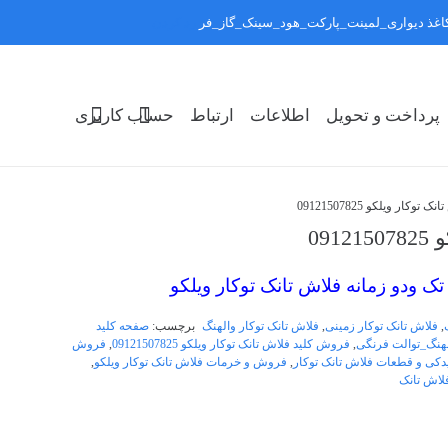
:کاغذ دیواری_لمینت_پارکت_هود_سینک_گاز_فر
رد کردن
پرداخت و تحویل
اطلاعات
ارتباط
حساب کاربری
کار ویلکو 09121507825
09
 ودو زمانه فلاش تانک توکار ویلکو
,
فلاش تانک توکار زمینی
,
فلاش تانک توکار والهنگ
برچسب:
صفحه کلید
هنگ_توالت فرنگی
,
فروش کلید فلاش تانک توکار ویلکو 09121507825
,
فروش
دکی و قطعات فلاش تانک توکار
,
فروش و خرمات فلاش تانک توکار ویلکو
,
فلاش تانک