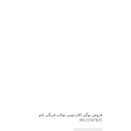
فروش بوگیر اکاردئونی توالت فرنگی یاتو
09121507825