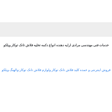
خدمات فنی مهندسی مرادی ارایه دهنده انواع دکمه تخلیه فلاش تانک توکار ویلکو
فروش اینترنتی و عمده کلید فلاش تانک توکار ولوازم فلاش تانک توکار-والهنگ ویلکو