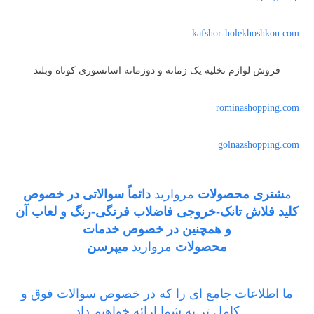
kafshor-holekhoshkon.com
فروش لوازم تخلیه یک زمانه و دوزمانه اسانسوری کوتاه وبلند
rominashopping.com
golnazshopping.com
م
شتری محصولات
مروارید
دائماً سوالاتی در خصوص
کلید فلاش تانک-خروجی فاضلاب فرنگی-رنگ و لعاب آن
و همچنین در خصوص خدمات
محصولات
مروارید
میپرسن
ما اطلاعات جامع ای را که در خصوص سوالات فوق و
کامل تر به شما ارائه خواهیم داد