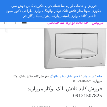
فروش و خدمات لوازم ساختمانی:وان,جکوزی,کابین دوش,سونا
جکوزی,سونا بخار,فلاش تانک توکار-والهنگ دیواری,طراحی دکوراسیون
داخلی:کاغذ دیواری_لمینت_پارکت_هود_سینک_گاز_فر
رد کردن
فروش _خدمات لوازم ساختمانی
خانه
/
ساختمان
/
فلاش تانک توکار والهنگ
/ فروش کلید فلاش تانک توکار
مروارید 09121507825
فروش کلید فلاش تانک توکار مروارید
09121507825