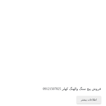
فروش پیچ سنگ والهنگ کهلر 09121507825
اطلاعات بیشتر