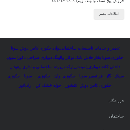
فروش پیچ سنگ والهنگ ویترا 09121507825
اطلاعات بیشتر
تعمیر و خدمات تاسیسات ساختمانی
:
وان
,
جکوزی
,
کابین دوش
,
سونا
جکوزی
,
سونا بخار
,
فلاش تانک توکار-والهنگ دیواری
,
طراحی دکوراسیون
داخلی:کاغذ دیواری_لمینت_پارکت _پرده ساختمانی و اداری
_
هود _
سینک _گاز _فر
تعمیر سونا _ جکوزی
وان _ جکوزی
سونا _ جکوزی
جکوزی کابین دوش
کفشور _ حوله خشک کن _ رادیاتور
فروشگاه
ساختمان