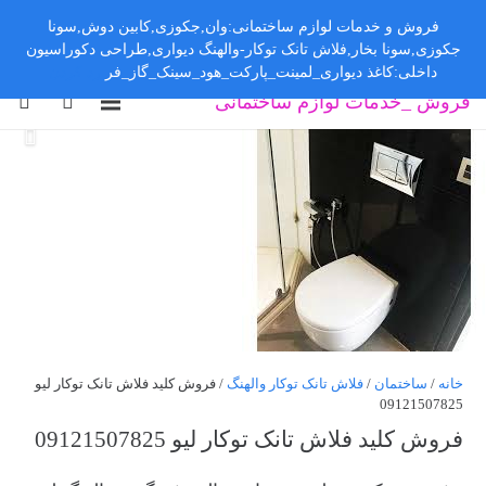
فروش و خدمات لوازم ساختمانی:وان,جکوزی,کابین دوش,سونا
جکوزی,سونا بخار,فلاش تانک توکار-والهنگ دیواری,طراحی دکوراسیون
داخلی:کاغذ دیواری_لمینت_پارکت_هود_سینک_گاز_فر
رد کردن
فروش _خدمات لوازم ساختمانی
خانه
/
ساختمان
/
فلاش تانک توکار والهنگ
/ فروش کلید فلاش تانک توکار لیو
09121507825
فروش کلید فلاش تانک توکار لیو 09121507825