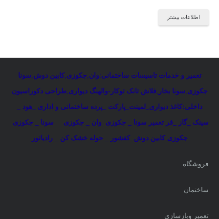
اطلاعات بیشتر
تعمیر و خدمات تاسیسات ساختمانی
:
وان
,
جکوزی
,
کابین دوش
,
سونا
جکوزی
,
سونا بخار
,
فلاش تانک توکار-والهنگ دیواری
,
طراحی دکوراسیون
داخلی:کاغذ دیواری_لمینت_پارکت _پرده ساختمانی و اداری
_
هود _
سینک _گاز _فر
تعمیر سونا _ جکوزی
وان _ جکوزی
سونا _ جکوزی
جکوزی کابین دوش
کفشور _ حوله خشک کن _ رادیاتور
فروشگاه
ساختمان
تعمیر وبازسازی