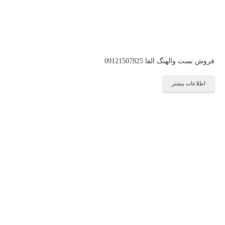
فروش بست والهنگ الفا 09121507825
اطلاعات بیشتر