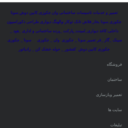
تعمیر و خدمات تاسیسات ساختمانی
:
وان
,
جکوزی
,
کابین دوش
,
سونا
جکوزی
,
سونا بخار
,
فلاش تانک توکار-والهنگ دیواری
,
طراحی دکوراسیون
داخلی:کاغذ دیواری_لمینت_پارکت _پرده ساختمانی و اداری
_
هود _
سینک _گاز _فر
تعمیر سونا _ جکوزی
وان _ جکوزی
سونا _ جکوزی
جکوزی کابین دوش
کفشور _ حوله خشک کن _ رادیاتور
فروشگاه
ساختمان
تعمیر وبازسازی
سایت ها
تبلیغات