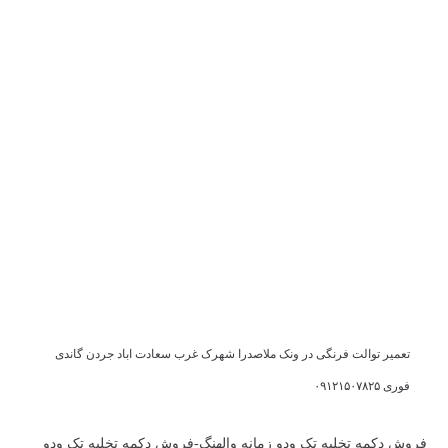
تعمیر توالت فرنگی در ونک ملاصدرا شهرک غرب سعادت اباد جردن گاندی
فوری ۰۹۱۲۱۵۰۷۸۲۵
فروش دکمه تخلیه تک ودو زمانه والهنگ-فروش دکمه تخلیه تک ودو