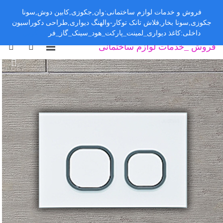
فروش و خدمات لوازم ساختمانی:وان,جکوزی,کابین دوش,سونا
جکوزی,سونا بخار,فلاش تانک توکار-والهنگ دیواری,طراحی دکوراسیون
داخلی:کاغذ دیواری_لمینت_پارکت_هود_سینک_گاز_فر
رد کردن
فروش _خدمات لوازم ساختمانی