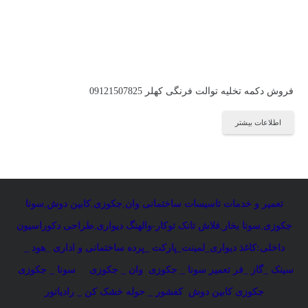
فروش دکمه تخلیه توالت فرنگی کهلر 09121507825
اطلاعات بیشتر
تعمیر و خدمات تاسیسات ساختمانی
:
وان
,
جکوزی
,
کابین دوش
,
سونا
جکوزی
,
سونا بخار
,
فلاش تانک توکار-والهنگ دیواری
,
طراحی دکوراسیون
داخلی:کاغذ دیواری_لمینت_پارکت _پرده ساختمانی و اداری
_
هود _
سینک _گاز _فر
تعمیر سونا _ جکوزی
وان _ جکوزی
سونا _ جکوزی
جکوزی کابین دوش
کفشور _ حوله خشک کن _ رادیاتور