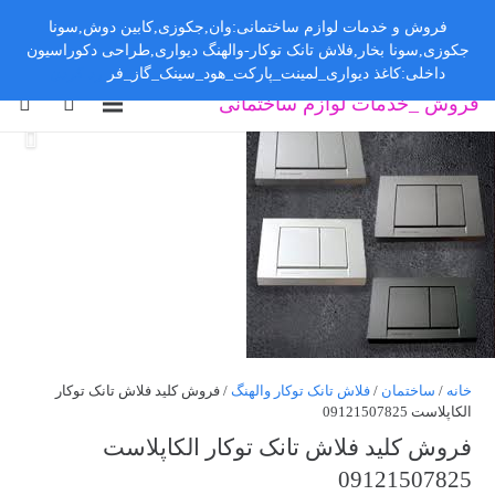
فروش و خدمات لوازم ساختمانی:وان,جکوزی,کابین دوش,سونا
جکوزی,سونا بخار,فلاش تانک توکار-والهنگ دیواری,طراحی دکوراسیون
داخلی:کاغذ دیواری_لمینت_پارکت_هود_سینک_گاز_فر
رد کردن
فروش _خدمات لوازم ساختمانی
خانه
/
ساختمان
/
فلاش تانک توکار والهنگ
/ فروش کلید فلاش تانک توکار
الکاپلاست 09121507825
فروش کلید فلاش تانک توکار الکاپلاست
09121507825