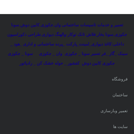
تعمیر و خدمات تاسیسات ساختمانی
:
وان
,
جکوزی
,
کابین دوش
,
سونا
جکوزی
,
سونا بخار
,
فلاش تانک توکار-والهنگ دیواری
,
طراحی دکوراسیون
داخلی:کاغذ دیواری_لمینت_پارکت _پرده ساختمانی و اداری
_
هود _
سینک _گاز _فر
تعمیر سونا _ جکوزی
وان _ جکوزی
سونا _ جکوزی
جکوزی کابین دوش
کفشور _ حوله خشک کن _ رادیاتور
فروشگاه
ساختمان
تعمیر وبازسازی
سایت ها