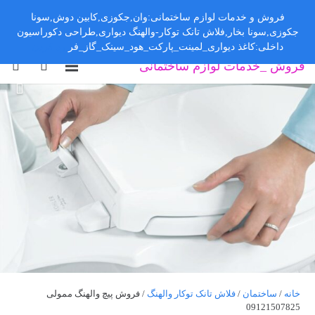
فروش و خدمات لوازم ساختمانی:وان,جکوزی,کابین دوش,سونا
جکوزی,سونا بخار,فلاش تانک توکار-والهنگ دیواری,طراحی دکوراسیون
داخلی:کاغذ دیواری_لمینت_پارکت_هود_سینک_گاز_فر
رد کردن
فروش _خدمات لوازم ساختمانی
خانه
/
ساختمان
/
فلاش تانک توکار والهنگ
/ فروش پیچ والهنگ ممولی
09121507825