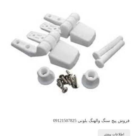
فروش پیچ سنگ والهنگ بلونی 09121507825
اطلاعات بیشتر