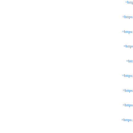
ht
http
http
htt
ht
http
http
http
http