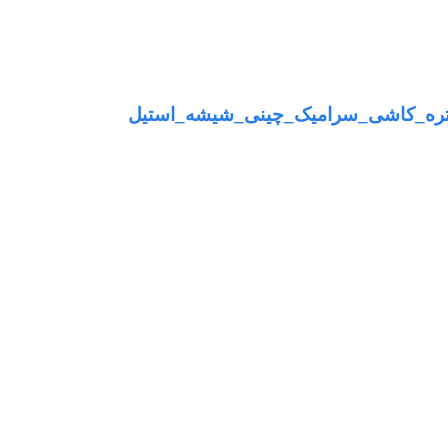
ابستره_کاشی_سرامیک_چینی_شیشه_استیل