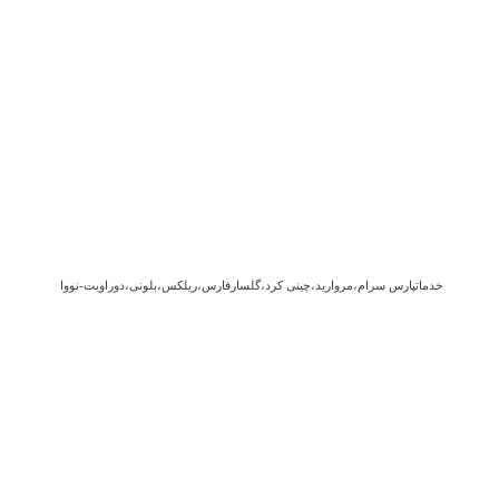
خدماتپارس سرام،مروارید،چینی کرد،گلسارفارس،ریلکس،بلونی،دوراویت-نووا