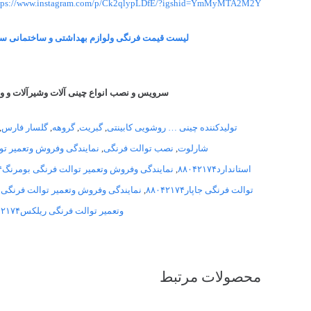
tps://www.instagram.com/p/Ck2qlypLDfE/?igshid=YmMyMTA2M2Y=
لیست قیمت فرنگی ولوازم بهداشتی و ساختمانی سر
سرویس و نصب انواع چینی آلات وشیرآلات و و
تولیدکننده چینی … روشویی کابینتی
,
گبریت
,
گروهه
,
گلسار فارس
,
شارلوت
,
نصب توالت فرنگی
,
نمایندگی وفروش وتعمیر توالت فر
استاندارد۸۸۰۴۲۱۷۴
,
نمایندگی وفروش وتعمیر توالت فرنگی بومرنگ۸۸۰۴۲۱۷۴
توالت فرنگی جاپار۸۸۰۴۲۱۷۴
,
نمایندگی وفروش وتعمیر توالت فرنگی جمی۱۷۴
وتعمیر توالت فرنگی ریلکس۸۸۰۴۲۱۷۴
محصولات مرتبط