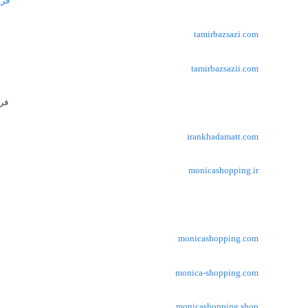
فرو
tamirbazsazi.com
tamirbazsazii.com
فر
irankhadamatt.com
monicashopping.ir
monicashopping.com
monica-shopping.com
monicashopping.shop