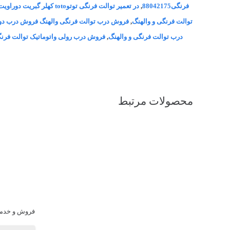
فرنگی88042175
,
در تعمیر توالت فرنگی توتوtoto کهلر گبریت دوراویت توتی ویترا ایده ال استاندارد کی دبلیو سی توتو توتی امریکن استاندارد جمی ریلکس گروهه تعمیر توالت فرنگی توتو با ضمانت
توالت فرنگی و والهنگ
,
فروش درب توالت فرنگی والهنگ فروش درب دوبل
درب توالت فرنگی و والهنگ
,
فروش درب رولی واتوماتیک توالت فرنگی-واله
محصولات مرتبط
فروش و خدمات تو