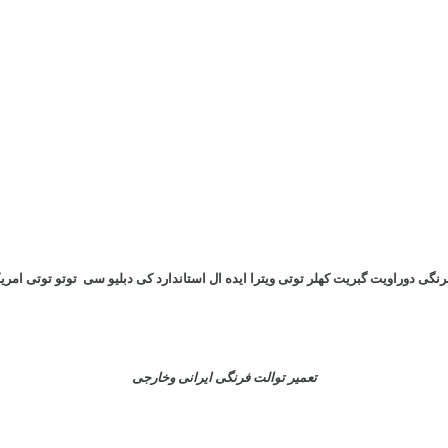
رنگی دوراویت گبریت کهلر توتی ویترا ایده ال استاندارد کی دبلیو سی توتو توتی ام
تعمیر توالت فرنگی ایرانی وخارجی