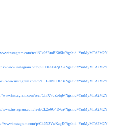
://www.instagram.com/reel/Ck06RmBK0Sk/?igshid=YmMyMTA2M2Y=
tps://www.instagram.com/p/CF0AEd2jlX-/?igshid=YmMyMTA2M2Y=
tps://www.instagram.com/p/CF1-HNCDf73/?igshid=YmMyMTA2M2Y=
s://www.instagram.com/reel/CiFXV0Zolqb/?igshid=YmMyMTA2M2Y=
s://www.instagram.com/reel/Ck2o6G4D-6a/?igshid=YmMyMTA2M2Y=
ps://www.instagram.com/p/Ck6N2VwKagE/?igshid=YmMyMTA2M2Y=