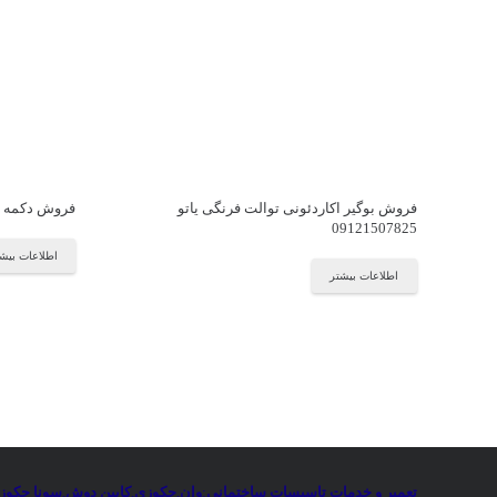
فروش بوگیر اکاردئونی توالت فرنگی یاتو
فروش دکمه تخلیه 
09121507825
اطلاعات بیش
اطلاعات بیشتر
تعمیر و خدمات تاسیسات ساختمانی
:
وان
,
جکوزی
,
کابین دوش
,
سونا جکوز