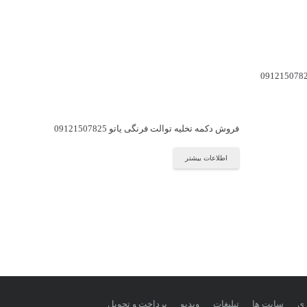
فروش دکمه تخلیه توالت فرنگی یاتو 09121507825
اطلاعات بیشتر
زی
سایت ها
تبلیغات
ویدیو
پرداخت و تحویل