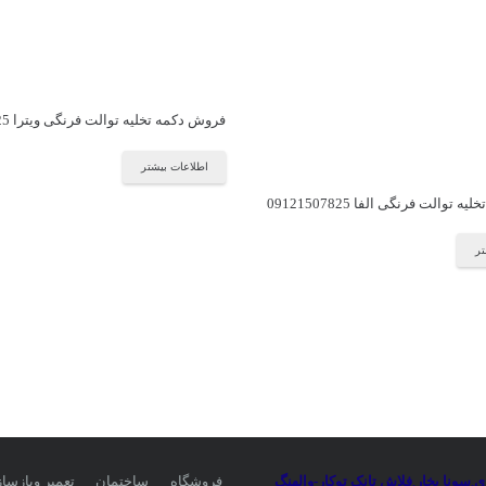
فروش دکمه تخلیه توالت فرنگی ویترا 09121507825
اطلاعات بیشتر
توالت فرنگی الفا 09121507825
تر
ی
,
سونا بخار
,
فلاش تانک توکار-والهنگ
فروشگاه
ساختمان
تعمیر وبازسا