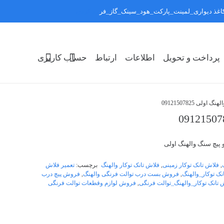
:کاغذ دیواری_لمینت_پارکت_هود_سینک_گاز_فر
رد کردن
پرداخت و تحویل
اطلاعات
ارتباط
حساب کاربری
لی 09121507825
پیچ سنگ والهنگ اولی
,
فلاش تانک توکار زمینی
,
فلاش تانک توکار والهنگ
برچسب:
تعمیر فلاش
نک توکار_والهنگ
,
فروش بست درب توالت فرنگی والهنگ
,
فروش پیچ درب
تانک توکار_والهنگ_توالت فرنگی
,
فروش لوازم وقطعات توالت فرنگی