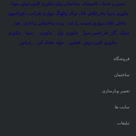
تعمیر و خدمات تاسیسات ساختمانی
:
وان
,
جکوزی
,
کابین دوش
,
سونا
جکوزی
,
سونا بخار
,
فلاش تانک توکار-والهنگ دیواری
,
طراحی دکوراسیون
داخلی:کاغذ دیواری_لمینت_پارکت _پرده ساختمانی و اداری
_
هود _
سینک _گاز _فر
تعمیر سونا _ جکوزی
وان _ جکوزی
سونا _ جکوزی
جکوزی کابین دوش
کفشور _ حوله خشک کن _ رادیاتور
فروشگاه
ساختمان
تعمیر وبازسازی
سایت ها
تبلیغات