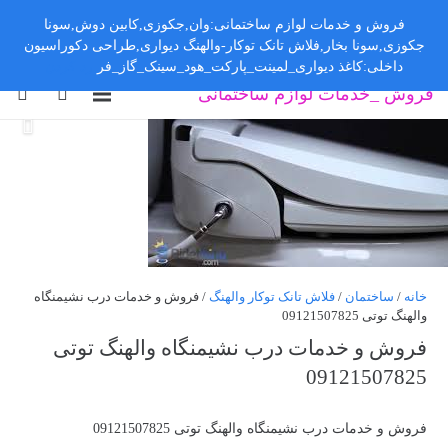
فروش و خدمات لوازم ساختمانی:وان,جکوزی,کابین دوش,سونا
جکوزی,سونا بخار,فلاش تانک توکار-والهنگ دیواری,طراحی دکوراسیون
داخلی:کاغذ دیواری_لمینت_پارکت_هود_سینک_گاز_فر
رد کردن
فروش _خدمات لوازم ساختمانی
خانه
/
ساختمان
/
فلاش تانک توکار والهنگ
/ فروش و خدمات درب نشیمنگاه
والهنگ توتی 09121507825
فروش و خدمات درب نشیمنگاه والهنگ توتی
09121507825
فروش و خدمات درب نشیمنگاه والهنگ توتی 09121507825