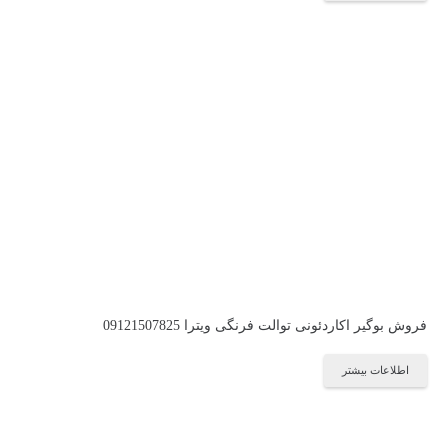
فروش بوگیر اکاردئونی توالت فرنگی ویترا 09121507825
اطلاعات بیشتر