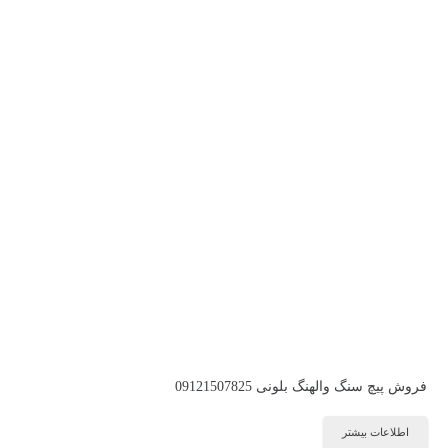
فروش پیچ سنگ والهنگ بلونی 09121507825
اطلاعات بیشتر