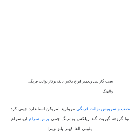
نصب گارانتی وتعمیر انواع فلاش تانک توکار توالت فرنگی
والهنگ
نصب و سرویس توالت فرنگی
مروارید-امریکن استاندارد-چینی کرد-
نوا-گروهه-گبریت-گلد-ریلکس-بومرنگ-جمی-
پرس سرام
-اریاسرام-
بلونی-الفا-کهلر-یاتو-ویترا