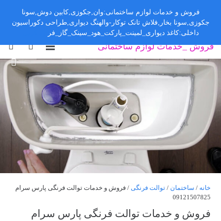
فروش و خدمات لوازم ساختمانی:وان,جکوزی,کابین دوش,سونا
جکوزی,سونا بخار,فلاش تانک توکار-والهنگ دیواری,طراحی دکوراسیون
داخلی:کاغذ دیواری_لمینت_پارکت_هود_سینک_گاز_فر
رد کردن
فروش _خدمات لوازم ساختمانی
خانه
/
ساختمان
/
توالت فرنگی
/ فروش و خدمات توالت فرنگی پارس سرام
09121507825
فروش و خدمات توالت فرنگی پارس سرام