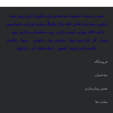
تعمیر و خدمات تاسیسات ساختمانی
:
وان
,
جکوزی
,
کابین دوش
,
سونا
جکوزی
,
سونا بخار
,
فلاش تانک توکار-والهنگ دیواری
,
طراحی دکوراسیون
داخلی:کاغذ دیواری_لمینت_پارکت _پرده ساختمانی و اداری
_
هود _
سینک _گاز _فر
تعمیر سونا _ جکوزی
وان _ جکوزی
سونا _ جکوزی
جکوزی کابین دوش
کفشور _ حوله خشک کن _ رادیاتور
فروشگاه
ساختمان
تعمیر وبازسازی
سایت ها