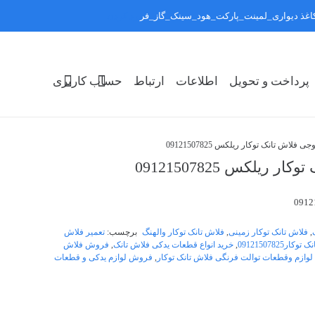
:کاغذ دیواری_لمینت_پارکت_هود_سینک_گاز_فر
رد کردن
پرداخت و تحویل
اطلاعات
ارتباط
حساب کاربری
اش تانک توکار ریلکس 09121507825
لکس 09121507825
,
فلاش تانک توکار زمینی
,
فلاش تانک توکار والهنگ
برچسب:
تعمیر فلاش
ر09121507825
,
خرید انواع قطعات یدکی فلاش تانک
,
فروش فلاش
وازم وقطعات توالت فرنگی فلاش تانک توکار
,
فروش لوازم یدکی و قطعات