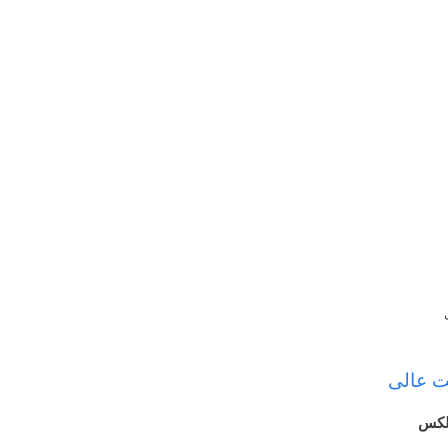
یت عالی
یلکس