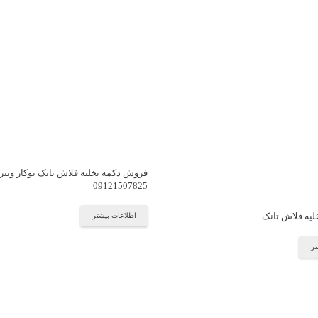
فروش دکمه تخلیه فلاش تانک توکار ویترا
09121507825
لیه فلاش تانک
اطلاعات بیشتر
تر