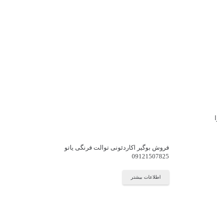
فروش بوگیر اکاردئونی توالت فرنگی یاتو
09121507825
اطلاعات بیشتر