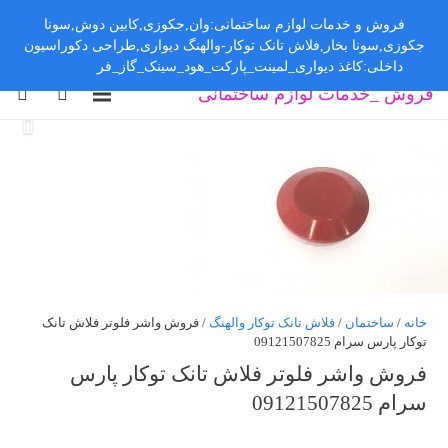
فروش و خدمات لوازم ساختمانی:وان,جکوزی,کابین دوش,سونا
جکوزی,سونا بخار,فلاش تانک توکار-والهنگ دیواری,طراحی دکوراسیون
داخلی:کاغذ دیواری_لمینت_پارکت_هود_سینک_گاز_فر
رد کردن
فروش _خدمات لوازم ساختمانی
خانه
/
ساختمان
/
فلاش تانک توکار والهنگ
/ فروش واشر فلوتر فلاش تانک
توکار پارس سرام 09121507825
فروش واشر فلوتر فلاش تانک توکار پارس
سرام 09121507825