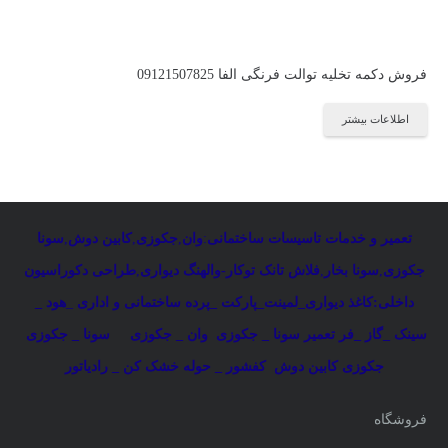
فروش دکمه تخلیه توالت فرنگی الفا 09121507825
اطلاعات بیشتر
تعمیر و خدمات تاسیسات ساختمانی
:
وان
,
جکوزی
,
کابین دوش
,
سونا
جکوزی
,
سونا بخار
,
فلاش تانک توکار-والهنگ دیواری
,
طراحی دکوراسیون
داخلی:کاغذ دیواری_لمینت_پارکت _پرده ساختمانی و اداری
_
هود _
سینک _گاز _فر
تعمیر سونا _ جکوزی
وان _ جکوزی
سونا _ جکوزی
جکوزی کابین دوش
کفشور _ حوله خشک کن _ رادیاتور
فروشگاه