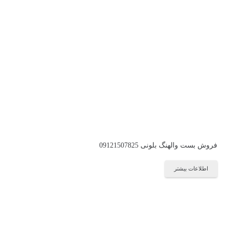
فروش بست والهنگ بلونی 09121507825
اطلاعات بیشتر