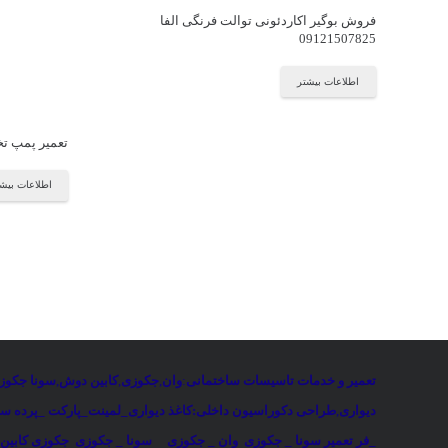
فروش بوگیر اکاردئونی توالت فرنگی الفا
09121507825
اطلاعات بیشتر
تعمیر پمپ تخ
اطلاعات بیش
تعمیر و خدمات تاسیسات ساختمانی
:
وان
,
جکوزی
,
کابین دوش
,
سونا جکوز
دیواری
,
طراحی دکوراسیون داخلی:کاغذ دیواری_لمینت_پارکت _پرده ساخ
_فر
تعمیر سونا _ جکوزی
وان _ جکوزی
سونا _ جکوزی
جکوزی کابین