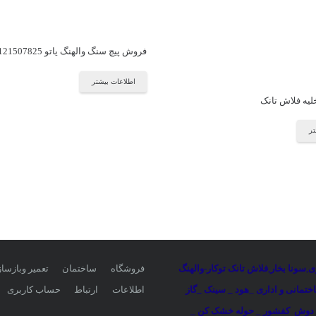
فروش پیچ سنگ والهنگ یاتو 09121507825
اطلاعات بیشتر
لیه فلاش تانک
تر
ی
,
سونا بخار
,
فلاش تانک توکار-والهنگ
فروشگاه
ساختمان
تعمیر وبازسا
تمانی و اداری
_
هود _ سینک _گاز
اطلاعات
ارتباط
حساب کاربری
 دوش
کفشور _ حوله خشک کن _