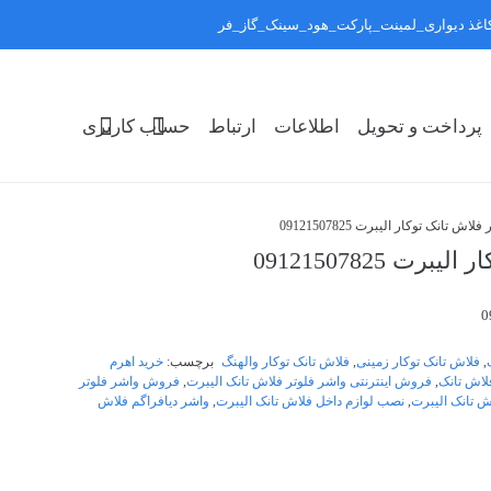
:کاغذ دیواری_لمینت_پارکت_هود_سینک_گاز_فر
رد کردن
پرداخت و تحویل
اطلاعات
ارتباط
حساب کاربری
تانک توکار الیبرت 09121507825
 09121507825
,
فلاش تانک توکار زمینی
,
فلاش تانک توکار والهنگ
برچسب:
خرید اهرم
لاش تانک
,
فروش اینترنتی واشر فلوتر فلاش تانک الیبرت
,
فروش واشر فلوتر
ش تانک الیبرت
,
نصب لوازم داخل فلاش تانک الیبرت
,
واشر دیافراگم فلاش