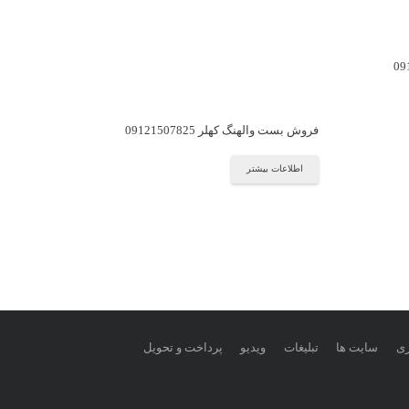
فروش بست والهنگ کهلر 09121507825
اطلاعات بیشتر
زی
سایت ها
تبلیغات
ویدیو
پرداخت و تحویل