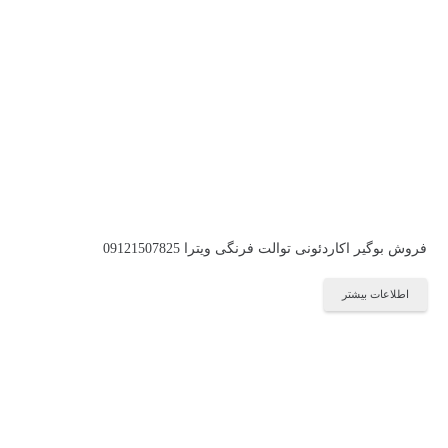
فروش بوگیر اکاردئونی توالت فرنگی ویترا 09121507825
اطلاعات بیشتر