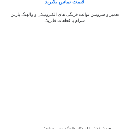
قیمت تماس بگیرید
تعمیر و سرویس توالت فرنگی های الکترونیکی و والهنگ پارس
سرام با قطعات فابریک
فروش فلاش تانک توکار_والهنگ(زمینی_دیواری)