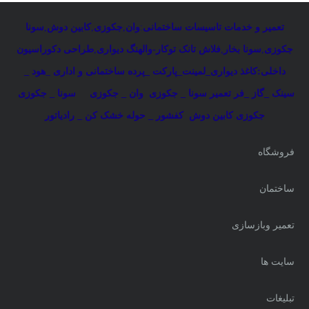
تعمیر و خدمات تاسیسات ساختمانی
:
وان
,
جکوزی
,
کابین دوش
,
سونا
جکوزی
,
سونا بخار
,
فلاش تانک توکار-والهنگ دیواری
,
طراحی دکوراسیون
داخلی:کاغذ دیواری_لمینت_پارکت _پرده ساختمانی و اداری
_
هود _
سینک _گاز _فر
تعمیر سونا _ جکوزی
وان _ جکوزی
سونا _ جکوزی
جکوزی کابین دوش
کفشور _ حوله خشک کن _ رادیاتور
فروشگاه
ساختمان
تعمیر وبازسازی
سایت ها
تبلیغات