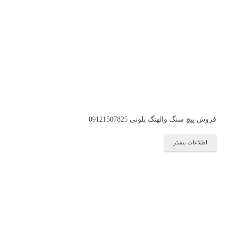
فروش پیچ سنگ والهنگ بلونی 09121507825
اطلاعات بیشتر