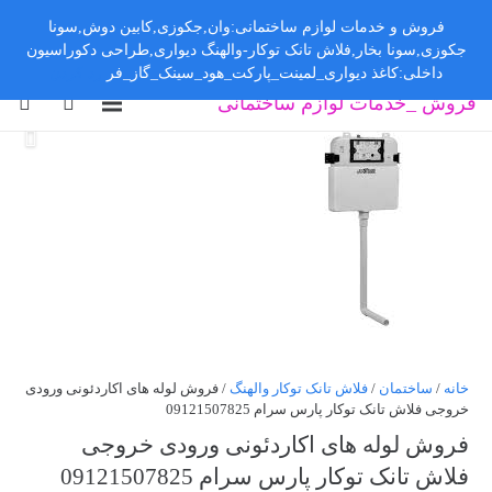
فروش و خدمات لوازم ساختمانی:وان,جکوزی,کابین دوش,سونا
جکوزی,سونا بخار,فلاش تانک توکار-والهنگ دیواری,طراحی دکوراسیون
داخلی:کاغذ دیواری_لمینت_پارکت_هود_سینک_گاز_فر
رد کردن
فروش _خدمات لوازم ساختمانی
خانه
/
ساختمان
/
فلاش تانک توکار والهنگ
/ فروش لوله های اکاردئونی ورودی
خروجی فلاش تانک توکار پارس سرام 09121507825
فروش لوله های اکاردئونی ورودی خروجی
فلاش تانک توکار پارس سرام 09121507825