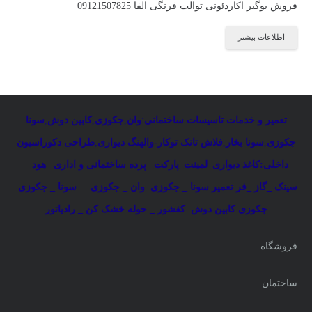
فروش بوگیر اکاردئونی توالت فرنگی الفا 09121507825
اطلاعات بیشتر
تعمیر و خدمات تاسیسات ساختمانی
:
وان
,
جکوزی
,
کابین دوش
,
سونا
جکوزی
,
سونا بخار
,
فلاش تانک توکار-والهنگ دیواری
,
طراحی دکوراسیون
داخلی:کاغذ دیواری_لمینت_پارکت _پرده ساختمانی و اداری
_
هود _
سینک _گاز _فر
تعمیر سونا _ جکوزی
وان _ جکوزی
سونا _ جکوزی
جکوزی کابین دوش
کفشور _ حوله خشک کن _ رادیاتور
فروشگاه
ساختمان