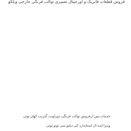
فروش قطعات فابریک و اورجینال تعمیری توالت فرنگی خارجی ویلکو
خدمات پس ازفروش توالت فرنگی دوراویت گبریت کهلر توتی
ویترا ایده ال استاندارد کی دبلیو سی توتو توتی