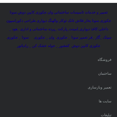
تعمیر و خدمات تاسیسات ساختمانی
:
وان
,
جکوزی
,
کابین دوش
,
سونا
جکوزی
,
سونا بخار
,
فلاش تانک توکار-والهنگ دیواری
,
طراحی دکوراسیون
داخلی:کاغذ دیواری_لمینت_پارکت _پرده ساختمانی و اداری
_
هود _
سینک _گاز _فر
تعمیر سونا _ جکوزی
وان _ جکوزی
سونا _ جکوزی
جکوزی کابین دوش
کفشور _ حوله خشک کن _ رادیاتور
فروشگاه
ساختمان
تعمیر وبازسازی
سایت ها
تبلیغات