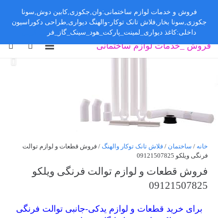
فروش و خدمات لوازم ساختمانی:وان,جکوزی,کابین دوش,سونا
جکوزی,سونا بخار,فلاش تانک توکار-والهنگ دیواری,طراحی دکوراسیون
داخلی:کاغذ دیواری_لمینت_پارکت_هود_سینک_گاز_فر
رد کردن
فروش _خدمات لوازم ساختمانی
خانه
/
ساختمان
/
فلاش تانک توکار والهنگ
/ فروش قطعات و لوازم توالت
فرنگی ویلکو 09121507825
فروش قطعات و لوازم توالت فرنگی ویلکو
09121507825
برای خرید قطعات و لوازم یدکی-جانبی توالت فرنگی