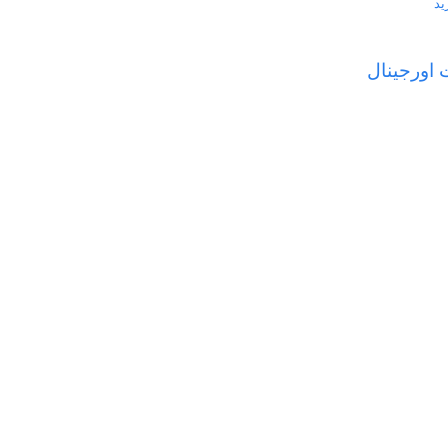
ید
ت اورجینال