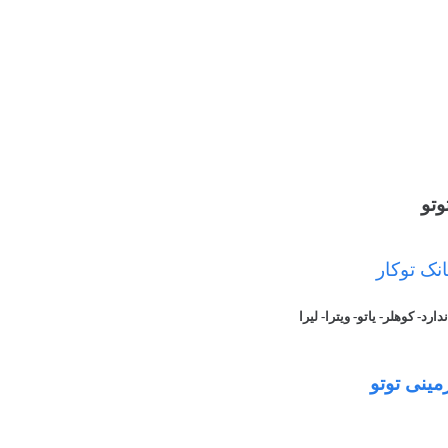
وتو
نک توکار
- کوهلر- یاتو- ویترا- لیرا
مینی توتو