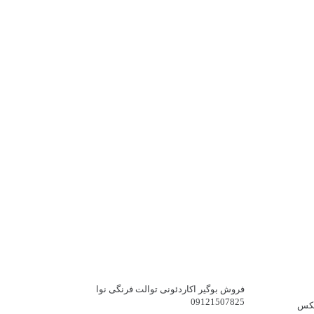
فروش بوگیر اکاردئونی توالت فرنگی نوا
09121507825
لکس