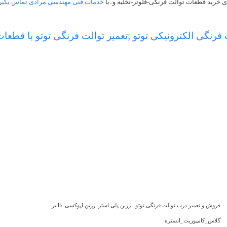
ی خرید قطعات توالت فرنگی-فلوتر-تخلیه و..با
خدمات فنی مهندسی مرادی تماس بگیر
 فرنگی الکترونیکی توتو ;تعمیر توالت فرنگی توتو با قطعا
فروش و تعمیر درب توالت فرنگی توتو_ رزین پلی استر_رزین اپوکسی_فایبر
گلاس_کامپوزیت_ابستره