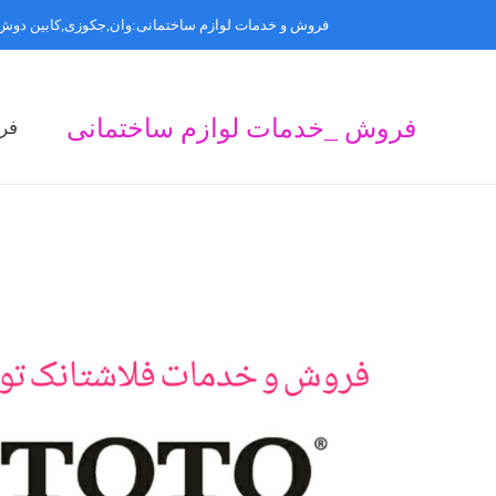
فروش و خدمات لوازم ساختمانی:وان,جکوزی,کابین دوش,
فروش _خدمات لوازم ساختمانی
فر
ف
ف
ف