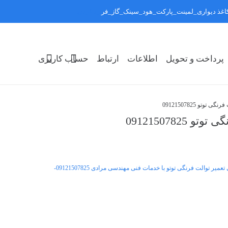
:کاغذ دیواری_لمینت_پارکت_هود_سینک_گاز_فر
رد کردن
پرداخت و تحویل
اطلاعات
ارتباط
حساب کاربری
تو 09121507825
0912150782
برای تعمیر توالت فرنگی توتو با خدمات فنی مهندسی مرادی 09121507825-