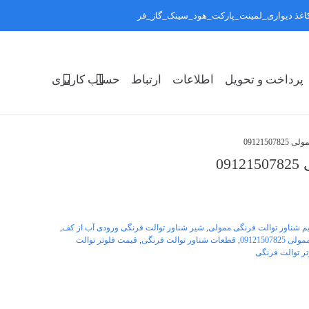
:کاغذ دیواری_لمینت_پارکت_هود_سینک_گاز_فر
رد کردن
پرداخت و تحویل
اطلاعات
ارتباط
حساب کاربری
091215
0
م شناور توالت فرنگی ممولی
,
شیر شناور توالت فرنگی ورودی آب از کف
,
09121507
,
قطعات شناور توالت فرنگی
,
قیمت فلوتر توالت
وتر توالت فرنگی