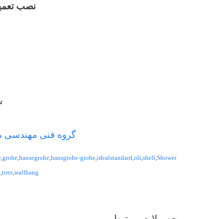
نصب تعمی
ت
گروه فنی مهندسی مرا
e
,
grohe
,
hansegrohe
,
hansgrohe-grohe
,
idealstandard
,
oli
,
shell
,
Shower
i
,
toto
,
wallhang