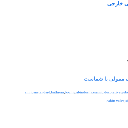
نی خارجی
هنگ ممولی با شماست
amricanstandard
,
bathrom
,
bochi
,
cabindosh
,
ceramic
,
decorative
,
gebe
,
cabin valve
,
s