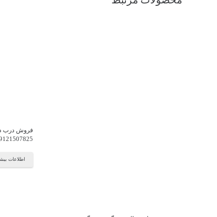
محصولات مرتبط
فروش درب دو
9121507825
اطلاعات بیش