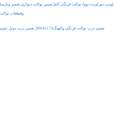
بلونی-دوراویت-نووا-توالت فرنگی آلفا
,
تعمیر توالت دیواری
,
تعمیر وبازساز
وقطعات توالت 
تعمیر درب توالت فرنگی-والهنگ88042174
,
تعمیر درب دوبل نشیم