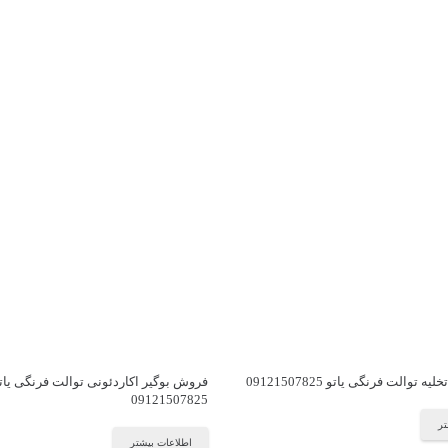
توالت فرنگی یاتو 09121507825
فروش بوگیر اکاردئونی توالت فرنگی یات
09121507825
تر
اطلاعات بیشتر