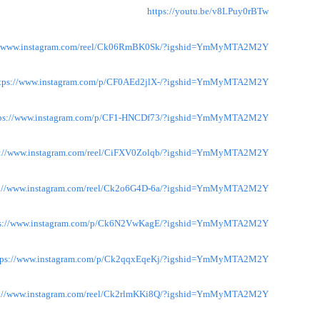
https://youtu.be/v8LPuy0rBTw
://www.instagram.com/reel/Ck06RmBK0Sk/?igshid=YmMyMTA2M2Y=
tps://www.instagram.com/p/CF0AEd2jlX-/?igshid=YmMyMTA2M2Y=
tps://www.instagram.com/p/CF1-HNCDf73/?igshid=YmMyMTA2M2Y=
s://www.instagram.com/reel/CiFXV0Zolqb/?igshid=YmMyMTA2M2Y=
s://www.instagram.com/reel/Ck2o6G4D-6a/?igshid=YmMyMTA2M2Y=
ps://www.instagram.com/p/Ck6N2VwKagE/?igshid=YmMyMTA2M2Y=
tps://www.instagram.com/p/Ck2qqxEqeKj/?igshid=YmMyMTA2M2Y=
s://www.instagram.com/reel/Ck2rlmKKi8Q/?igshid=YmMyMTA2M2Y=