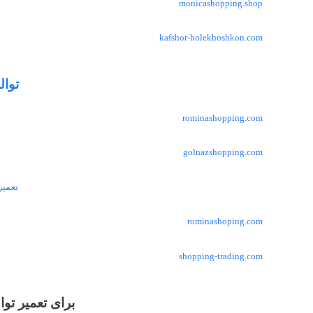
monicashopping.shop
kafshor-holekhoshkon.com
توال
rominashopping.com
golnazshopping.com
تعمیر
rominashoping.com
shopping-trading.com
برای تعمیر تو