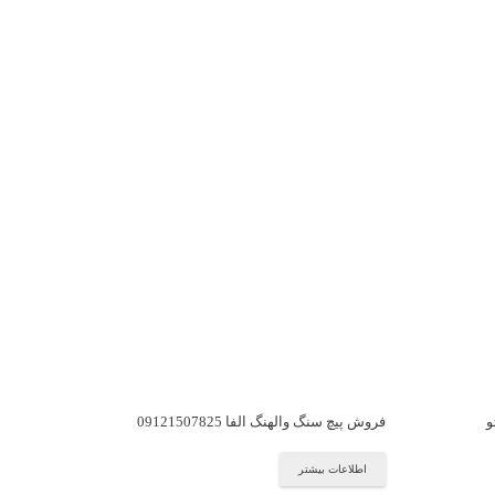
و
فروش پیچ سنگ والهنگ الفا 09121507825
اطلاعات بیشتر