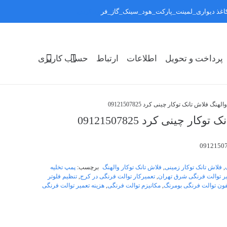
:کاغذ دیواری_لمینت_پارکت_هود_سینک_گاز_فر
رد کردن
پرداخت و تحویل
اطلاعات
ارتباط
حساب کاربری
فلاش تانک توکار چینی کرد 09121507825
چینی کرد 09121507825
,
فلاش تانک توکار زمینی
,
فلاش تانک توکار والهنگ
برچسب:
پمپ تخلیه
ر توالت فرنگی شرق تهران
,
تعمیرکار توالت فرنگی در کرج
,
تنظیم فلوتر
ون توالت فرنگی بومرنگ
,
مکانیزم توالت فرنگی
,
هزینه تعمیر توالت فرنگی