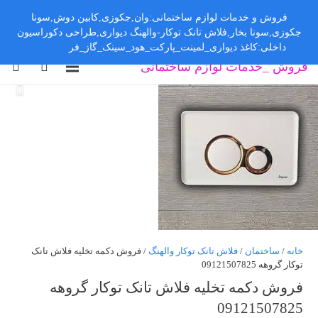
فروش و خدمات لوازم ساختمانی:وان,جکوزی,کابین دوش,سونا
جکوزی,سونا بخار,فلاش تانک توکار-والهنگ دیواری,طراحی دکوراسیون
داخلی:کاغذ دیواری_لمینت_پارکت_هود_سینک_گاز_فر
رد کردن
فروش _خدمات لوازم ساختمانی
خانه
/
ساختمان
/
فلاش تانک توکار والهنگ
/ فروش دکمه تخلیه فلاش تانک
توکار گروهه 09121507825
فروش دکمه تخلیه فلاش تانک توکار گروهه
09121507825