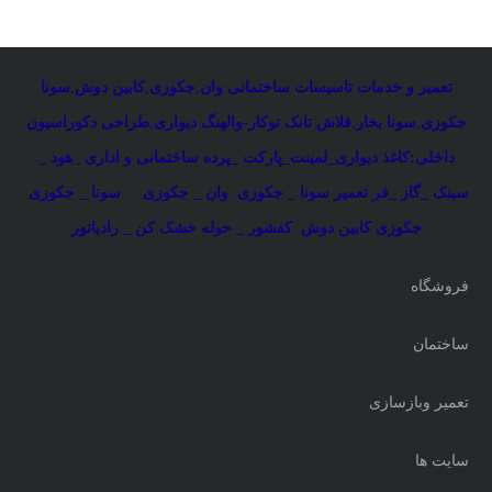
تعمیر و خدمات تاسیسات ساختمانی
:
وان
,
جکوزی
,
کابین دوش
,
سونا
جکوزی
,
سونا بخار
,
فلاش تانک توکار-والهنگ دیواری
,
طراحی دکوراسیون
داخلی:کاغذ دیواری_لمینت_پارکت _پرده ساختمانی و اداری
_
هود _
سینک _گاز _فر
تعمیر سونا _ جکوزی
وان _ جکوزی
سونا _ جکوزی
جکوزی کابین دوش
کفشور _ حوله خشک کن _ رادیاتور
فروشگاه
ساختمان
تعمیر وبازسازی
سایت ها