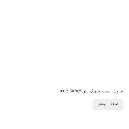
فروش بست والهنگ یاتو 09121507825
اطلاعات بیشتر