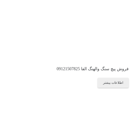
فروش پیچ سنگ والهنگ الفا 09121507825
اطلاعات بیشتر