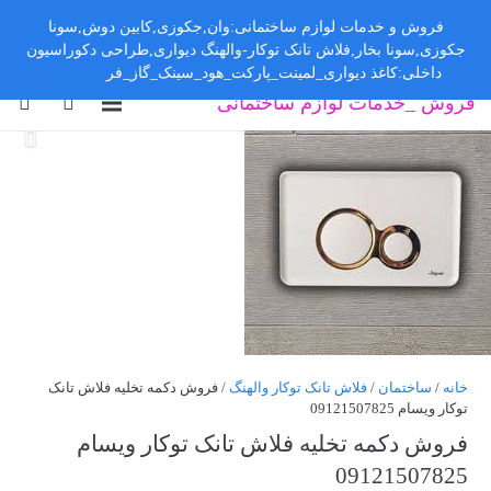
فروش و خدمات لوازم ساختمانی:وان,جکوزی,کابین دوش,سونا
جکوزی,سونا بخار,فلاش تانک توکار-والهنگ دیواری,طراحی دکوراسیون
داخلی:کاغذ دیواری_لمینت_پارکت_هود_سینک_گاز_فر
رد کردن
فروش _خدمات لوازم ساختمانی
خانه
/
ساختمان
/
فلاش تانک توکار والهنگ
/ فروش دکمه تخلیه فلاش تانک
توکار ویسام 09121507825
فروش دکمه تخلیه فلاش تانک توکار ویسام
09121507825