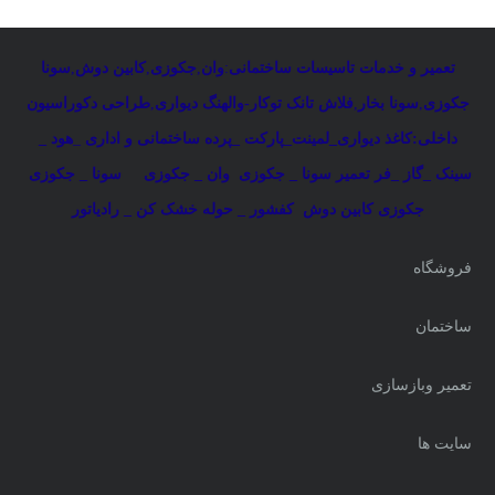
تعمیر و خدمات تاسیسات ساختمانی
:
وان
,
جکوزی
,
کابین دوش
,
سونا
جکوزی
,
سونا بخار
,
فلاش تانک توکار-والهنگ دیواری
,
طراحی دکوراسیون
داخلی:کاغذ دیواری_لمینت_پارکت _پرده ساختمانی و اداری
_
هود _
سینک _گاز _فر
تعمیر سونا _ جکوزی
وان _ جکوزی
سونا _ جکوزی
جکوزی کابین دوش
کفشور _ حوله خشک کن _ رادیاتور
فروشگاه
ساختمان
تعمیر وبازسازی
سایت ها