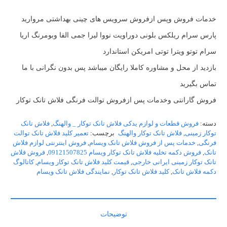
خدمات فروش وپس ازفروش سرویس های چینی بهداشتی مروارید
پارس سرام ریلکس بلونی دوراویت نووا لیرا جمی الفا وبومرنگ اریا
سرام توتو ویترا توتی امریکن استاندارد
بازدید از محل و مشاوره کاملا رایگان میباشد پس بدون نگرانی با ما
تماس بگیرید
فروش گارانتی وخدمات پس ازفروش توالت فرنگی فلاش تانک توکار
دسته:
فروش قطعات و لوازم یدکی فلاش تانک توکار _ والهنگ
,
فلاش تانک
توکار زمینی
,
فلاش تانک توکار والهنگ
برچسب:
تعمیر کلید فلاش تانک توالت
فرنگی
,
خدمات پس از فروش فلاش تانک ویسام
,
فروش اینترنتی لوازم فلاش
تانک
,
فروش دکمه تخلیه فلاش تانک توکار ویسام 09121507825
,
فروش فلاش
تانک توکار زمینی ایرانی خارجی
,
قیمت کلید فلاش تانک توکار ویسام
,
کاتالوگ
دکمه فلاش تانک
,
کلید فلاش تانک توکار
,
نمایندگی فلاش تانک ویسام
توضیحات