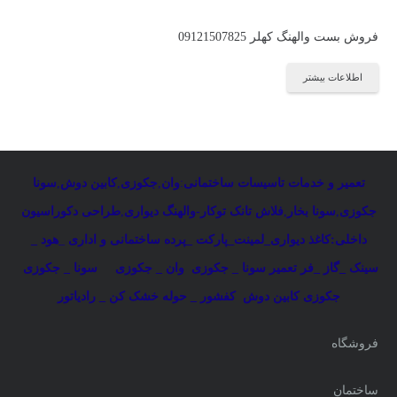
فروش بست والهنگ کهلر 09121507825
اطلاعات بیشتر
تعمیر و خدمات تاسیسات ساختمانی
:
وان
,
جکوزی
,
کابین دوش
,
سونا
جکوزی
,
سونا بخار
,
فلاش تانک توکار-والهنگ دیواری
,
طراحی دکوراسیون
داخلی:کاغذ دیواری_لمینت_پارکت _پرده ساختمانی و اداری
_
هود _
سینک _گاز _فر
تعمیر سونا _ جکوزی
وان _ جکوزی
سونا _ جکوزی
جکوزی کابین دوش
کفشور _ حوله خشک کن _ رادیاتور
فروشگاه
ساختمان