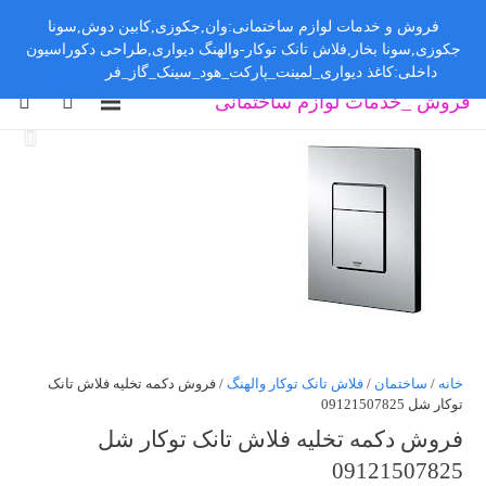
فروش و خدمات لوازم ساختمانی:وان,جکوزی,کابین دوش,سونا
جکوزی,سونا بخار,فلاش تانک توکار-والهنگ دیواری,طراحی دکوراسیون
داخلی:کاغذ دیواری_لمینت_پارکت_هود_سینک_گاز_فر
رد کردن
فروش _خدمات لوازم ساختمانی
خانه
/
ساختمان
/
فلاش تانک توکار والهنگ
/ فروش دکمه تخلیه فلاش تانک
توکار شل 09121507825
فروش دکمه تخلیه فلاش تانک توکار شل
09121507825