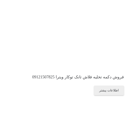
فروش دکمه تخلیه فلاش تانک توکار ویترا 09121507825
اطلاعات بیشتر