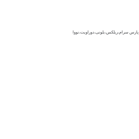
پارس سرام،ریلکس،بلونی،دوراویت،نووا