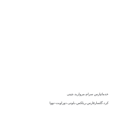
خدماتپارس سرام،مروارید،چینی
کرد،گلسارفارس،ریلکس،بلونی،دوراویت-نووا