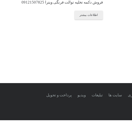
فروش دکمه تخلیه توالت فرنگی ویترا 09121507825
اطلاعات بیشتر
زی
سایت ها
تبلیغات
ویدیو
پرداخت و تحویل