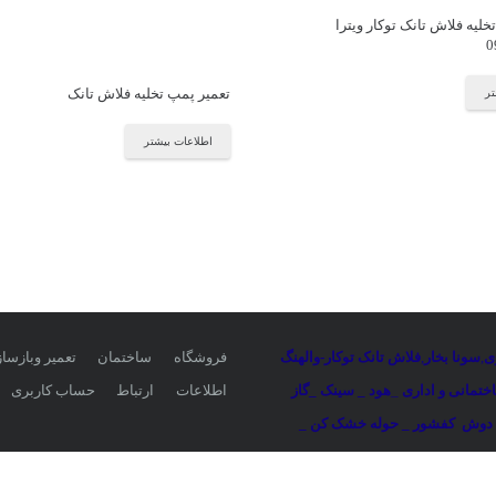
لیه فلاش تانک توکار ویترا
0
تعمیر پمپ تخلیه فلاش تانک
تر
اطلاعات بیشتر
ی
,
سونا بخار
,
فلاش تانک توکار-والهنگ
فروشگاه
ساختمان
تعمیر وبازسا
تمانی و اداری
_
هود _ سینک _گاز
اطلاعات
ارتباط
حساب کاربری
 دوش
کفشور _ حوله خشک کن _