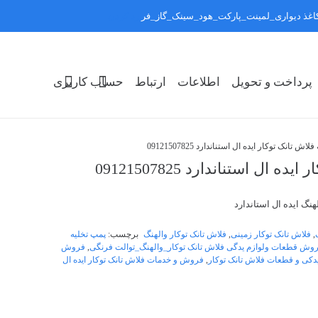
:کاغذ دیواری_لمینت_پارکت_هود_سینک_گاز_فر
رد کردن
پرداخت و تحویل
اطلاعات
ارتباط
حساب کاربری
تانک توکار ایده ال استناندارد 09121507825
ل استناندارد 09121507825
هنگ ایده ال استاندارد
,
فلاش تانک توکار زمینی
,
فلاش تانک توکار والهنگ
برچسب:
پمپ تخلیه
وش قطعات ولوازم یدگی فلاش تانک توکار_والهنگ_توالت فرنگی
,
فروش
دکی و قطعات فلاش تانک توکار
,
فروش و خدمات فلاش تانک توکار ایده ال