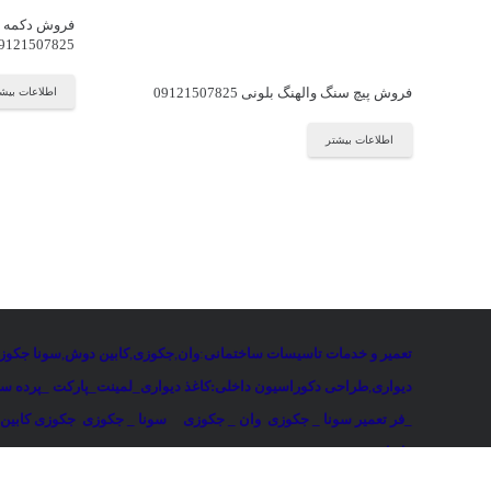
فروش دکمه تخ
9121507825
فروش پیچ سنگ والهنگ بلونی 09121507825
اطلاعات بیش
اطلاعات بیشتر
تعمیر و خدمات تاسیسات ساختمانی
:
وان
,
جکوزی
,
کابین دوش
,
سونا جکوز
دیواری
,
طراحی دکوراسیون داخلی:کاغذ دیواری_لمینت_پارکت _پرده ساخ
_فر
تعمیر سونا _ جکوزی
وان _ جکوزی
سونا _ جکوزی
جکوزی کابین
رادیاتور