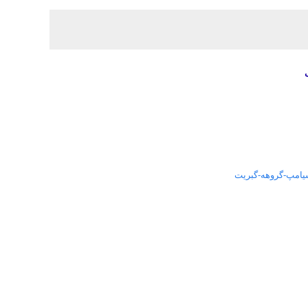
سیامپ-گروهه-گبریت