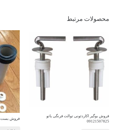
محصولات مرتبط
فروش بوگیر اکاردئونی توالت فرنگی یاتو
فروش بست والهنگ ی
09121507825