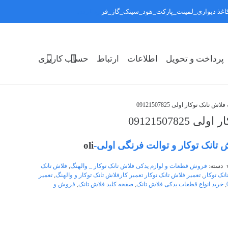
:کاغذ دیواری_لمینت_پارکت_هود_سینک_گاز_فر
رد کردن
پرداخت و تحویل
اطلاعات
ارتباط
حساب کاربری
تانک توکار اولی 09121507825
091215078
ش تانک توکار و توالت فرنگی اولی-
oli
دسته:
فروش قطعات و لوازم یدکی فلاش تانک توکار _ والهنگ
,
فلاش تانک
انک توکار
,
تعمیر فلاش تانک توکار تعمیر کارفلاش تانک توکار و والهنگ
,
تعمیر
,
خرید انواع قطعات یدکی فلاش تانک
,
صفحه کلید فلاش تانک
,
فروش و