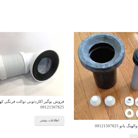
فروش بوگیر اکاردئونی توالت فرنگی کهل
09121507825
اطلاعات بیشتر
اتو 09121507825