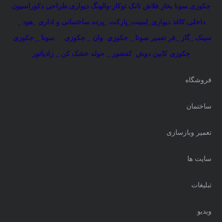
جکوزی
,
سونا بخار
,
فلاش تانک توکار-والهنگ دیواری
,
طراحی دکوراسیون
داخلی:کاغذ دیواری_لمینت_پارکت _پرده ساختمانی و اداری
_
هود _
سینک _گاز _فر
تعمیر سونا _ جکوزی
وان _ جکوزی
سونا _ جکوزی
جکوزی کابین دوش
کفشور _ حوله خشک کن _ رادیاتور
فروشگاه
ساختمان
تعمیر وبازسازی
سایت ها
تبلیغات
ویدیو