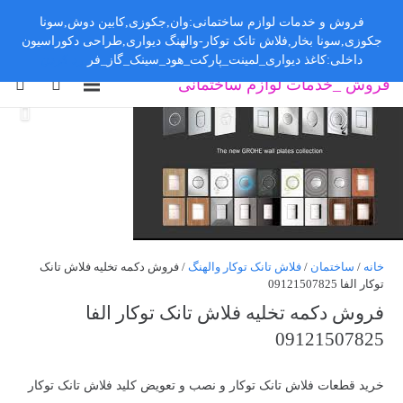
فروش و خدمات لوازم ساختمانی:وان,جکوزی,کابین دوش,سونا
جکوزی,سونا بخار,فلاش تانک توکار-والهنگ دیواری,طراحی دکوراسیون
داخلی:کاغذ دیواری_لمینت_پارکت_هود_سینک_گاز_فر
رد کردن
فروش _خدمات لوازم ساختمانی
خانه
/
ساختمان
/
فلاش تانک توکار والهنگ
/ فروش دکمه تخلیه فلاش تانک
توکار الفا 09121507825
فروش دکمه تخلیه فلاش تانک توکار الفا
09121507825
خرید قطعات فلاش تانک توکار و نصب و تعویض کلید فلاش تانک توکار