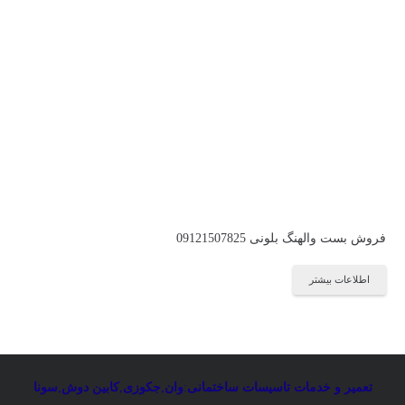
فروش بست والهنگ بلونی 09121507825
اطلاعات بیشتر
تعمیر و خدمات تاسیسات ساختمانی
:
وان
,
جکوزی
,
کابین دوش
,
سونا