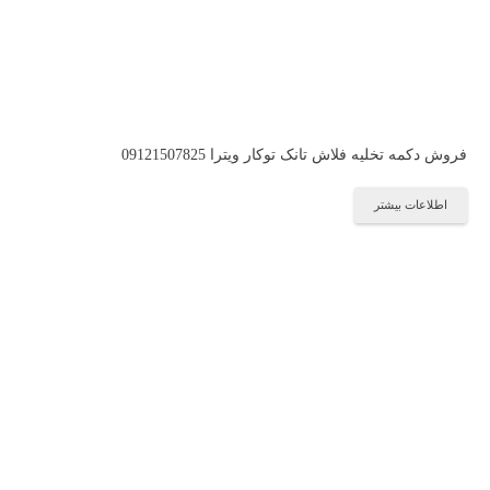
فروش دکمه تخلیه فلاش تانک توکار ویترا 09121507825
اطلاعات بیشتر