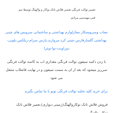
تعمیر توالت فرنگی تعمیر فلاش تانک توکار و والهنگ توسط تیم
فنی مهندسی مرادی
نصاب وسرویسکار مجازلوازم بهداشتی و ساختمانی سرویس های چینی
بهداشتی گلسارفارس،چینی کرد،مروارید،پارس سرام-ریلکس،بلونی-
دوراویت-نوا-ویترا
با زدن دکمه سیفون توالت فرنگی مقداری اب به کاسه توالت فرنگی
سرریز میشود که بعد از ان به سمت سیفون و در نهایت فاضلاب منتقل
می شود
برای خرید کلید تخلیه توالت فرنگی توتو با ما تماس بگیرید
فروش فلاش تانک توکاروالهنگ(زمینی دیواری),تعمیر فلاش تانک
توکار_والهنگ