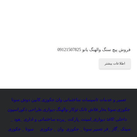
فروش پیچ سنگ والهنگ یاتو 09121507825
اطلاعات بیشتر
تعمیر و خدمات تاسیسات ساختمانی
:
وان
,
جکوزی
,
کابین دوش
,
سونا
جکوزی
,
سونا بخار
,
فلاش تانک توکار-والهنگ دیواری
,
طراحی دکوراسیون
داخلی:کاغذ دیواری_لمینت_پارکت _پرده ساختمانی و اداری
_
هود _
سینک _گاز _فر
تعمیر سونا _ جکوزی
وان _ جکوزی
سونا _ جکوزی