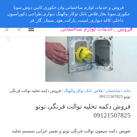
فروش و خدمات لوازم ساختمانی:وان,جکوزی,کابین دوش,سونا
جکوزی,سونا بخار,فلاش تانک توکار-والهنگ دیواری,طراحی دکوراسیون
داخلی:کاغذ دیواری_لمینت_پارکت_هود_سینک_گاز_فر
رد کردن
فروش _خدمات لوازم ساختمانی
خانه
/
ساختمان
/
فلاش تانک توکار والهنگ
/ فروش دکمه تخلیه توالت فرنگی
توتو 09121507825
فروش دکمه تخلیه توالت فرنگی توتو
09121507825
تعویض دکمه سیفون توالت فرنگی توتو و تعمیر خرابی سیستم تخلیه