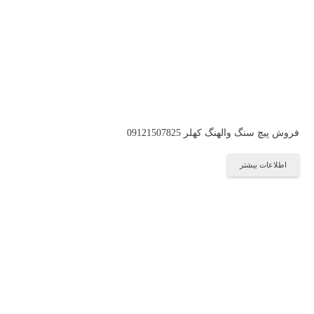
فروش پیچ سنگ والهنگ کهلر 09121507825
اطلاعات بیشتر