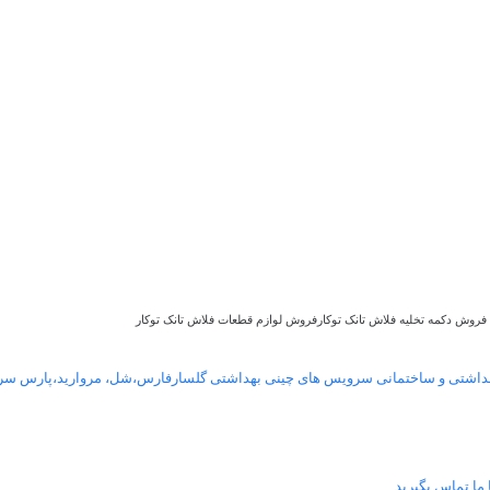
فروش دکمه تخلیه فلاش تانک توکارفروش لوازم قطعات فلاش تانک توکار
داشتی و ساختمانی سرویس های چینی بهداشتی گلسارفارس،شل، مروارید،پارس سرا
ا ما تماس بگیرید