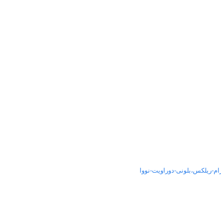
م-ریلکس،بلونی-دوراویت-نووا