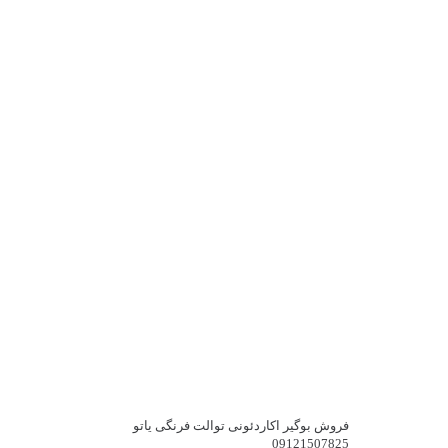
فروش بوگیر اکاردئونی توالت فرنگی یاتو
09121507825