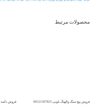
محصولات مرتبط
فروش پیچ سنگ والهنگ بلونی 09121507825
فروش دکمه تخلیه 