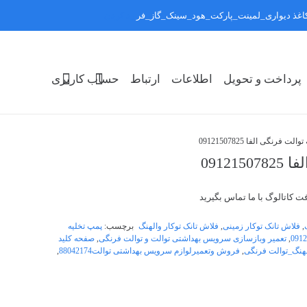
:کاغذ دیواری_لمینت_پارکت_هود_سینک_گاز_فر
رد کردن
پرداخت و تحویل
اطلاعات
ارتباط
حساب کاربری
فرنگی الفا 09121507825
0912
ت کاتالوگ با ما تماس بگیرید
,
فلاش تانک توکار زمینی
,
فلاش تانک توکار والهنگ
برچسب:
پمپ تخلیه
,
تعمیر وبازسازی سرویس بهداشتی توالت و توالت فرنگی
,
صفحه کلید
هنگ_توالت فرنگی
,
فروش وتعمیرلوازم سرویس بهداشتی توالت88042174
,