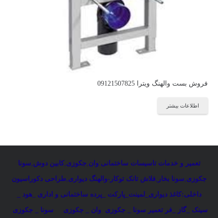
فروش بست والهنگ ویترا 09121507825
اطلاعات بیشتر
تعمیر و خدمات تاسیسات ساختمانی
:
وان
,
جکوزی
,
کابین دوش
,
سونا
جکوزی
,
سونا بخار
,
فلاش تانک توکار-والهنگ دیواری
,
طراحی دکوراسیون
داخلی:کاغذ دیواری_لمینت_پارکت _پرده ساختمانی و اداری
_
هود _
سینک _گاز _فر
تعمیر سونا _ جکوزی
وان _ جکوزی
سونا _ جکوزی