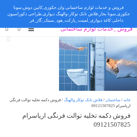
فروش و خدمات لوازم ساختمانی:وان,جکوزی,کابین دوش,سونا
جکوزی,سونا بخار,فلاش تانک توکار-والهنگ دیواری,طراحی دکوراسیون
داخلی:کاغذ دیواری_لمینت_پارکت_هود_سینک_گاز_فر
رد کردن
فروش _خدمات لوازم ساختمانی
خانه
/
ساختمان
/
فلاش تانک توکار والهنگ
/ فروش دکمه تخلیه توالت فرنگی
اریاسرام 09121507825
فروش دکمه تخلیه توالت فرنگی اریاسرام
09121507825