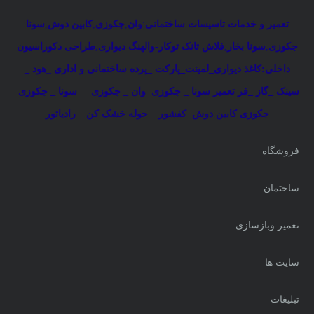
تعمیر و خدمات تاسیسات ساختمانی
:
وان
,
جکوزی
,
کابین دوش
,
سونا
جکوزی
,
سونا بخار
,
فلاش تانک توکار-والهنگ دیواری
,
طراحی دکوراسیون
داخلی:کاغذ دیواری_لمینت_پارکت _پرده ساختمانی و اداری
_
هود _
سینک _گاز _فر
تعمیر سونا _ جکوزی
وان _ جکوزی
سونا _ جکوزی
جکوزی کابین دوش
کفشور _ حوله خشک کن _ رادیاتور
فروشگاه
ساختمان
تعمیر وبازسازی
سایت ها
تبلیغات