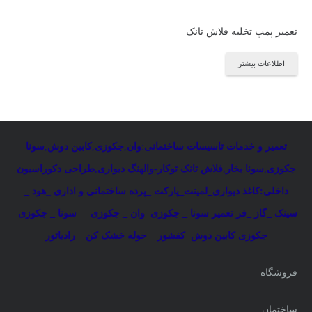
تعمیر پمپ تخلیه فلاش تانک
اطلاعات بیشتر
تعمیر و خدمات تاسیسات ساختمانی
:
وان
,
جکوزی
,
کابین دوش
,
سونا
جکوزی
,
سونا بخار
,
فلاش تانک توکار-والهنگ دیواری
,
طراحی دکوراسیون
داخلی:کاغذ دیواری_لمینت_پارکت _پرده ساختمانی و اداری
_
هود _
سینک _گاز _فر
تعمیر سونا _ جکوزی
وان _ جکوزی
سونا _ جکوزی
جکوزی کابین دوش
کفشور _ حوله خشک کن _ رادیاتور
فروشگاه
ساختمان