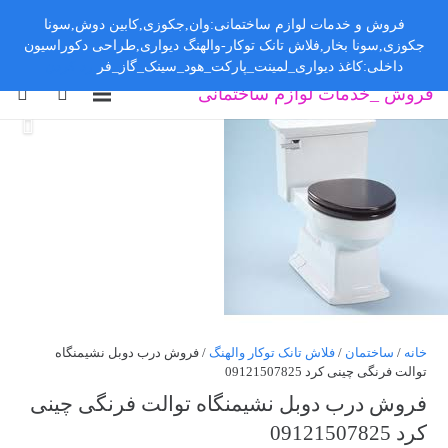
فروش و خدمات لوازم ساختمانی:وان,جکوزی,کابین دوش,سونا
جکوزی,سونا بخار,فلاش تانک توکار-والهنگ دیواری,طراحی دکوراسیون
داخلی:کاغذ دیواری_لمینت_پارکت_هود_سینک_گاز_فر
رد کردن
فروش _خدمات لوازم ساختمانی
خانه
/
ساختمان
/
فلاش تانک توکار والهنگ
/ فروش درب دوبل نشیمنگاه
توالت فرنگی چینی کرد 09121507825
فروش درب دوبل نشیمنگاه توالت فرنگی چینی
کرد 09121507825