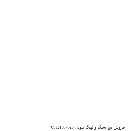
فروش پیچ سنگ والهنگ بلونی 09121507825