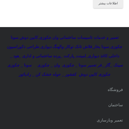
اطلاعات بیشتر
تعمیر و خدمات تاسیسات ساختمانی
:
وان
,
جکوزی
,
کابین دوش
,
سونا
جکوزی
,
سونا بخار
,
فلاش تانک توکار-والهنگ دیواری
,
طراحی دکوراسیون
داخلی:کاغذ دیواری_لمینت_پارکت _پرده ساختمانی و اداری
_
هود _
سینک _گاز _فر
تعمیر سونا _ جکوزی
وان _ جکوزی
سونا _ جکوزی
جکوزی کابین دوش
کفشور _ حوله خشک کن _ رادیاتور
فروشگاه
ساختمان
تعمیر وبازسازی