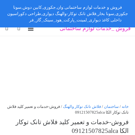
فروش و خدمات لوازم ساختمانی:وان,جکوزی,کابین دوش,سونا
جکوزی,سونا بخار,فلاش تانک توکار-والهنگ دیواری,طراحی دکوراسیون
داخلی:کاغذ دیواری_لمینت_پارکت_هود_سینک_گاز_فر
رد کردن
فروش _خدمات لوازم ساختمانی
خانه
/
ساختمان
/
فلاش تانک توکار والهنگ
/ فروش-خدمات و تعمیر کلید فلاش
تانک توکار الکا 09121507825alca
فروش-خدمات و تعمیر کلید فلاش تانک توکار
الکا 09121507825alca