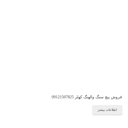
فروش پیچ سنگ والهنگ کهلر 09121507825
اطلاعات بیشتر