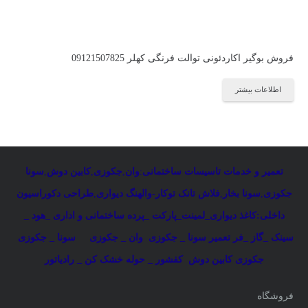
فروش بوگیر اکاردئونی توالت فرنگی کهلر 09121507825
اطلاعات بیشتر
تعمیر و خدمات تاسیسات ساختمانی
:
وان
,
جکوزی
,
کابین دوش
,
سونا
جکوزی
,
سونا بخار
,
فلاش تانک توکار-والهنگ دیواری
,
طراحی دکوراسیون
داخلی:کاغذ دیواری_لمینت_پارکت _پرده ساختمانی و اداری
_
هود _
سینک _گاز _فر
تعمیر سونا _ جکوزی
وان _ جکوزی
سونا _ جکوزی
جکوزی کابین دوش
کفشور _ حوله خشک کن _ رادیاتور
فروشگاه