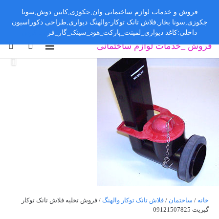
فروش و خدمات لوازم ساختمانی:وان,جکوزی,کابین دوش,سونا
جکوزی,سونا بخار,فلاش تانک توکار-والهنگ دیواری,طراحی دکوراسیون
داخلی:کاغذ دیواری_لمینت_پارکت_هود_سینک_گاز_فر
رد کردن
فروش _خدمات لوازم ساختمانی
خانه
/
ساختمان
/
فلاش تانک توکار والهنگ
/ فروش تخلیه فلاش تانک توکار
گبریت 09121507825