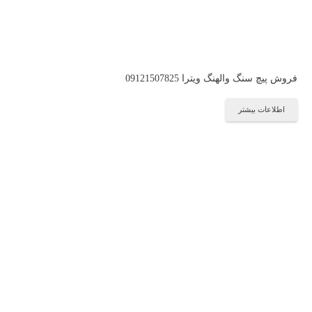
فروش پیچ سنگ والهنگ ویترا 09121507825
اطلاعات بیشتر