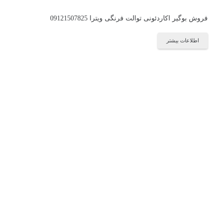
فروش بوگیر اکاردئونی توالت فرنگی ویترا 09121507825
اطلاعات بیشتر