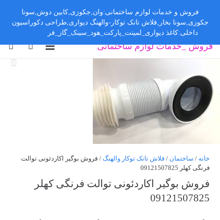
فروش و خدمات لوازم ساختمانی:وان,جکوزی,کابین دوش,سونا
جکوزی,سونا بخار,فلاش تانک توکار-والهنگ دیواری,طراحی دکوراسیون
داخلی:کاغذ دیواری_لمینت_پارکت_هود_سینک_گاز_فر
رد کردن
فروش _خدمات لوازم ساختمانی
خانه
/
ساختمان
/
فلاش تانک توکار والهنگ
/ فروش بوگیر اکاردئونی توالت
فرنگی کهلر 09121507825
فروش بوگیر اکاردئونی توالت فرنگی کهلر
09121507825