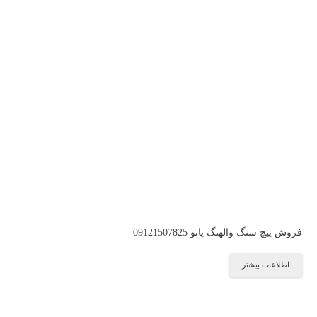
فروش پیچ سنگ والهنگ یاتو 09121507825
اطلاعات بیشتر