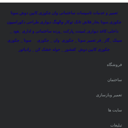
تعمیر و خدمات تاسیسات ساختمانی
:
وان
,
جکوزی
,
کابین دوش
,
سونا
جکوزی
,
سونا بخار
,
فلاش تانک توکار-والهنگ دیواری
,
طراحی دکوراسیون
داخلی:کاغذ دیواری_لمینت_پارکت _پرده ساختمانی و اداری
_
هود _
سینک _گاز _فر
تعمیر سونا _ جکوزی
وان _ جکوزی
سونا _ جکوزی
جکوزی کابین دوش
کفشور _ حوله خشک کن _ رادیاتور
فروشگاه
ساختمان
تعمیر وبازسازی
سایت ها
تبلیغات