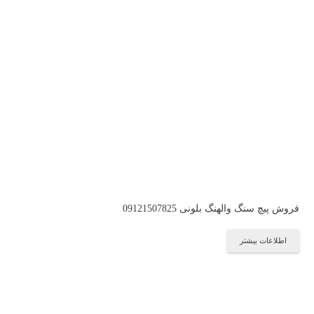
فروش پیچ سنگ والهنگ بلونی 09121507825
اطلاعات بیشتر