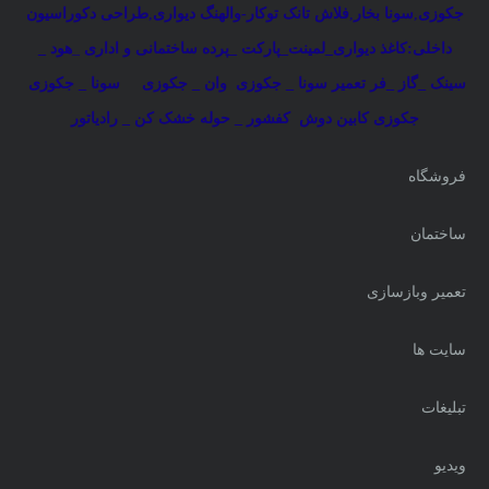
جکوزی
,
سونا بخار
,
فلاش تانک توکار-والهنگ دیواری
,
طراحی دکوراسیون
داخلی:کاغذ دیواری_لمینت_پارکت _پرده ساختمانی و اداری
_
هود _
سینک _گاز _فر
تعمیر سونا _ جکوزی
وان _ جکوزی
سونا _ جکوزی
جکوزی کابین دوش
کفشور _ حوله خشک کن _ رادیاتور
فروشگاه
ساختمان
تعمیر وبازسازی
سایت ها
تبلیغات
ویدیو