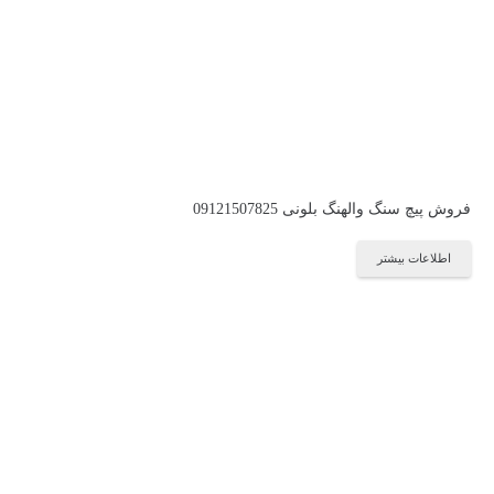
فروش پیچ سنگ والهنگ بلونی 09121507825
اطلاعات بیشتر