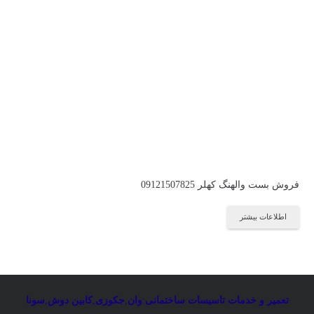
فروش بست والهنگ کهلر 09121507825
اطلاعات بیشتر
تعمیر و خدمات تاسیسات ساختمانی
:
وان
,
جکوزی
,
کابین دوش
,
سونا