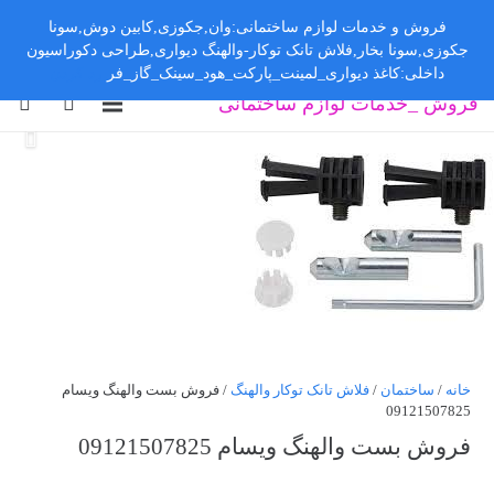
فروش و خدمات لوازم ساختمانی:وان,جکوزی,کابین دوش,سونا
جکوزی,سونا بخار,فلاش تانک توکار-والهنگ دیواری,طراحی دکوراسیون
داخلی:کاغذ دیواری_لمینت_پارکت_هود_سینک_گاز_فر
رد کردن
فروش _خدمات لوازم ساختمانی
خانه
/
ساختمان
/
فلاش تانک توکار والهنگ
/ فروش بست والهنگ ویسام
09121507825
فروش بست والهنگ ویسام 09121507825