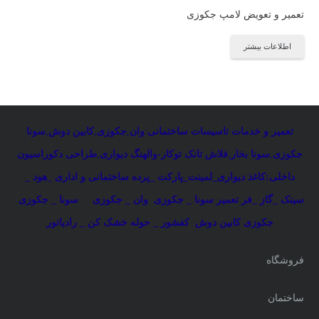
تعمیر و تعویض لامپ جکوزی
اطلاعات بیشتر
تعمیر و خدمات تاسیسات ساختمانی
:
وان
,
جکوزی
,
کابین دوش
,
سونا
جکوزی
,
سونا بخار
,
فلاش تانک توکار-والهنگ دیواری
,
طراحی دکوراسیون
داخلی:کاغذ دیواری_لمینت_پارکت _پرده ساختمانی و اداری
_
هود _
سینک _گاز _فر
تعمیر سونا _ جکوزی
وان _ جکوزی
سونا _ جکوزی
جکوزی کابین دوش
کفشور _ حوله خشک کن _ رادیاتور
فروشگاه
ساختمان