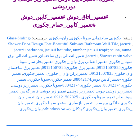
دوردوشی
#تعمیر_اتاق_دوش #تعمیر_کابین_دوش
#تعمیر_کابین_حمام_جکوزی
دسته:
جکوزی
,
ساختمان
,
سونا جکوزی
,
وان-جکوزی
برچسب:
Glass-Sliding-
Shower-Door-Design-Feat-Beautiful-Subway-Bathroom-Wall-Tile
,
jacuzii
,
jacuzii bathroom
,
jacuzii hot tube
,
number jacuzii reapir
,
sauna
,
sauna-
Shower cabin valve
,
jacuzii
,
تعمیر اتصالی برق ساختمان
,
تعمیر اتصالی برق
سونا _ جکوزی
,
تعمیر اتصالی برق وان _ جکوزی
,
تعمیر بخار ساز سونا
جکوزی09121507825
,
تعمیر برق جکوزی09121507825
,
تعمیر برق ساختمان
وان جکوزی09121507825
,
تعمیر پرکن وان _ جکوزی
,
تعمیر جکوزی
,
تعمیر
جکوزی-تعمیر کابین دوش88042174
,
تعمیر جکوزی-سونا جکوزی
,
تعمیر
جکوزی88042174
,
تعمیر جکوزی88042174-سونا جکوزی
,
تعمیر زیر دوشی
,
تعمیر زیر دوشی چوبی تعمیر زیر دوشی
,
تعمیر زیر دوشی فایبر گلاس
,
تعمیر
سونا بخار
,
تعمیر سونا و جکوزی - 09121507825
,
تعمیر وان
,
تعمیر وان _
جکوزی خانگی برچسب: تعمیر بازسازی استخر سونا جکوزی
,
تعمیر وان
_جکوزی
,
تعمیر وان _جکوزی کودکان
,
دسته: cabindosh
,
وان _جکوزی
توضیحات