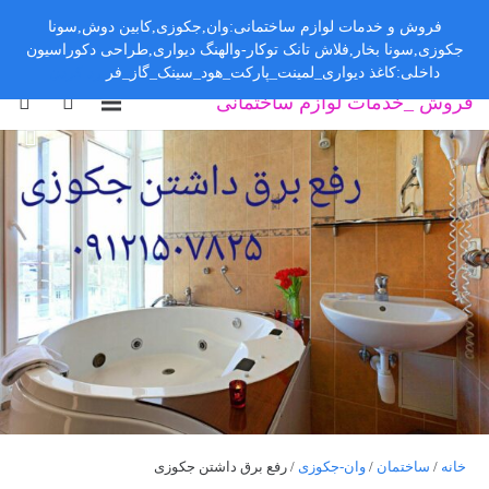
فروش و خدمات لوازم ساختمانی:وان,جکوزی,کابین دوش,سونا
جکوزی,سونا بخار,فلاش تانک توکار-والهنگ دیواری,طراحی دکوراسیون
داخلی:کاغذ دیواری_لمینت_پارکت_هود_سینک_گاز_فر
رد کردن
فروش _خدمات لوازم ساختمانی
خانه
/
ساختمان
/
وان-جکوزی
/ رفع برق داشتن جکوزی