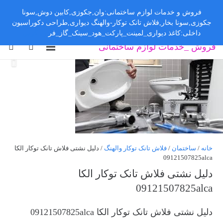
فروش و خدمات لوازم ساختمانی:وان,جکوزی,کابین دوش,سونا
جکوزی,سونا بخار,فلاش تانک توکار-والهنگ دیواری,طراحی دکوراسیون
داخلی:کاغذ دیواری_لمینت_پارکت_هود_سینک_گاز_فر
رد کردن
فروش _خدمات لوازم ساختمانی
خانه
/
ساختمان
/
فلاش تانک توکار والهنگ
/ دلیل نشتی فلاش تانک توکار الکا
09121507825alca
دلیل نشتی فلاش تانک توکار الکا
09121507825alca
دلیل نشتی فلاش تانک توکار الکا 09121507825alca