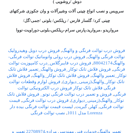
دوش /روشویی )
سرویس و نصب انواع چینی آلات وشیرآلات و وان جکوزی شرکتهای
چینی کرد/ گلسار فارس / ریلکس/ بلونی /جمی/گل/
مرواریدو
،مروارید،پارس سرام-ریلکس،بلونی-دوراویت-نووا
فروش درب توالت فرنگی و والهنگ
,
فروش درب دوبل وهیدرولیک
توالت فرنگی والهنگ
,
فروش درب رولی واتوماتیک توالت فرنگی-
والهنگ88042174
,
فروش درب فایبرگلاس_درب کامپوزیت توالت
فرنگی
,
فروش فلاش تانک توکار_فروش والهنگ_تعمیر فلاش تانک
توکار_تعمیر والهنگ
,
فروش فلاش تانک توکار_والهنگ
,
فروش فلاش
تانک توکار_والهنگ(زمینی_دیواری)
,
فروش لوازم وقطعات توالت
فرنگی فلاش تانک توکار فروش درب الکترونیکی توالت
فرنگی
,
فروش و تعمیر درب توالت فرنگی توتو_ فروش فلاش تانک
توکار_والهنگ(زمینی_دیواری)
,
قروش درب توالت فرنگی
,
قیمت
توالت فرنگی
,
کهلر
,
گبریت
,
لیست قیمت توالت فرنگی بیده دار
Lorenza مدل 1011
,
نصب توالت فرنگی
تعمیر والهنگ
,
خدمات فنی مهندسی مرادی22708974 تعمیر و