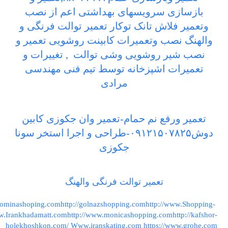
بازسازی سرویسهای بهداشتی اعم از نصب
وتعمیر فلاش تانک توکار تعمیر توالت فرنگی و
والهنگ نصب وتعمیرات کابینت روشویی تعمیر و
نصب شیر روشویی وشی توالت , تغییرات و
تعمیرات اشپزخانه توسط تیم فنی مهندسی
مرادی
تعمیر ورفع نم حمام-تعمیر وان جکوزی کابین
دوش۰۹۱۲۱۵۰۷۸۲۵-طراحی و اجرا استخر سونا
جکوزی
تعمیر توالت فرنگی والهنگ
rominashoping.com
http://golnazshopping.com
http://www.Shopping-
ww.Irankhadamatt.com
http://www.monicashopping.com
http://kafshor-
holekhoshkon.com/
Www.iranskating.com
https://www.grohe.com