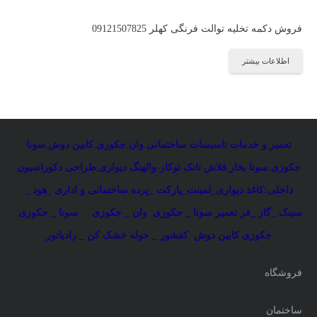
فروش دکمه تخلیه توالت فرنگی کهلر 09121507825
اطلاعات بیشتر
تعمیر و خدمات تاسیسات ساختمانی
:
وان
,
جکوزی
,
کابین دوش
,
سونا
جکوزی
,
سونا بخار
,
فلاش تانک توکار-والهنگ دیواری
,
طراحی دکوراسیون
داخلی:کاغذ دیواری_لمینت_پارکت _پرده ساختمانی و اداری
_
هود _
سینک _گاز _فر
تعمیر سونا _ جکوزی
وان _ جکوزی
سونا _ جکوزی
جکوزی کابین دوش
کفشور _ حوله خشک کن _ رادیاتور
فروشگاه
ساختمان