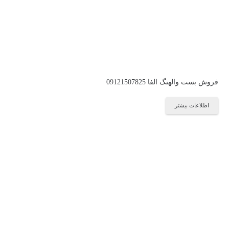
فروش بست والهنگ الفا 09121507825
اطلاعات بیشتر