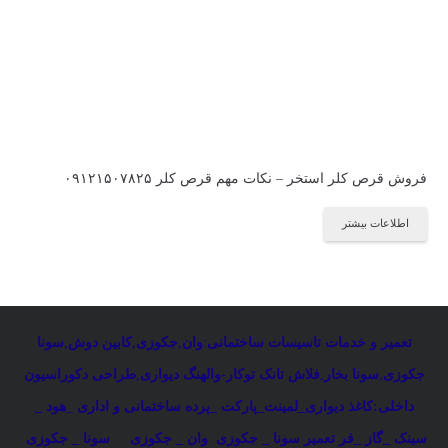
فروش قرص کلر استخر – نکات مهم قرص کلر ۰۹۱۲۱۵۰۷۸۲۵
اطلاعات بیشتر
تعمیر و خدمات تاسیسات ساختمانی
:
وان
,
جکوزی
,
کابین دوش
,
سونا
جکوزی
,
سونا بخار
,
فلاش تانک توکار-والهنگ دیواری
,
طراحی دکوراسیون
داخلی:کاغذ دیواری_لمینت_پارکت _پرده ساختمانی و اداری
_
هود _
سینک _گاز _فر
تعمیر سونا _ جکوزی
وان _ جکوزی
سونا _ جکوزی