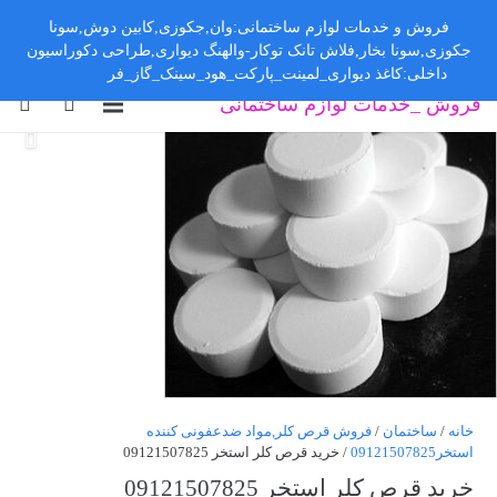
فروش و خدمات لوازم ساختمانی:وان,جکوزی,کابین دوش,سونا
جکوزی,سونا بخار,فلاش تانک توکار-والهنگ دیواری,طراحی دکوراسیون
داخلی:کاغذ دیواری_لمینت_پارکت_هود_سینک_گاز_فر
رد کردن
فروش _خدمات لوازم ساختمانی
خانه
/
ساختمان
/
فروش قرص کلر,مواد ضدعفونی کننده
استخر09121507825
/ خرید قرص کلر استخر 09121507825
خرید قرص کلر استخر 09121507825