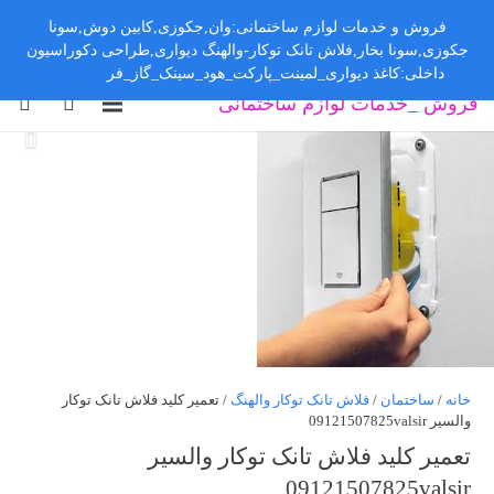
فروش و خدمات لوازم ساختمانی:وان,جکوزی,کابین دوش,سونا
جکوزی,سونا بخار,فلاش تانک توکار-والهنگ دیواری,طراحی دکوراسیون
داخلی:کاغذ دیواری_لمینت_پارکت_هود_سینک_گاز_فر
رد کردن
فروش _خدمات لوازم ساختمانی
خانه
/
ساختمان
/
فلاش تانک توکار والهنگ
/ تعمیر کلید فلاش تانک توکار
والسیر 09121507825valsir
تعمیر کلید فلاش تانک توکار والسیر
09121507825valsir