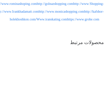
://www.rominashoping.com
http://golnazshopping.com
http://www.Shopping-
tp://www.Irankhadamatt.com
http://www.monicashopping.com
http://kafshor-
holekhoshkon.com/
Www.iranskating.com
https://www.grohe.com
محصولات مرتبط