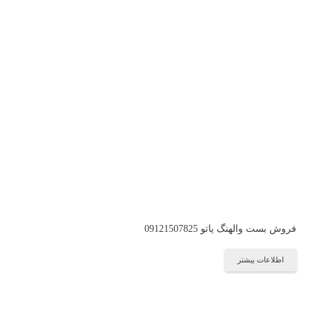
فروش بست والهنگ یاتو 09121507825
اطلاعات بیشتر