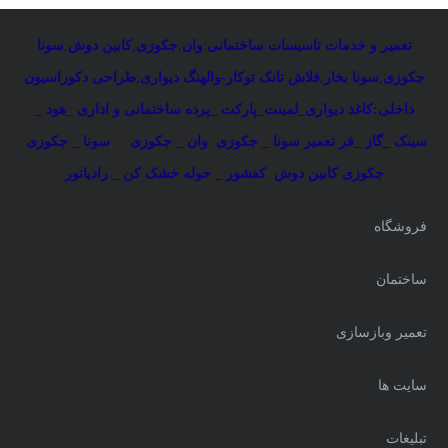
تعمیر و خدمات تاسیسات ساختمانی
:
وان
,
جکوزی
,
کابین دوش
,
سونا
جکوزی
,
سونا بخار
,
فلاش تانک توکار-والهنگ دیواری
,
طراحی دکوراسیون
داخلی:کاغذ دیواری_لمینت_پارکت _پرده ساختمانی و اداری
_
هود _
سینک _گاز _فر
تعمیر سونا _ جکوزی
وان _ جکوزی
سونا _ جکوزی
جکوزی کابین دوش
کفشور _ حوله خشک کن _ رادیاتور
فروشگاه
ساختمان
تعمیر وبازسازی
سایت ها
تبلیغات