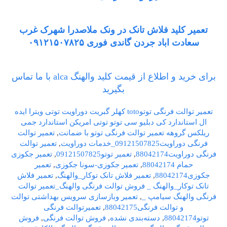
تعمیر کلید فلاش تانک در ونک ملاصدرا شهرک غرب
سعادت اباد جردن گاندی فوری ۰۹۱۲۱۵۰۷۸۲۵
برای خرید و اطلاع از قیمت کلید والهنگ alca با ما تماس
بگیرید
تعمیر توالت فرنگی توتوtoto کهلر گبریت دوراویت توتی ویترا ایده
ال استاندارد کی دبلیو سی توتو توتی امریکن استاندارد جمی
ریلکس گروهه تعمیر توالت فرنگی توتو با ضمانت
,
تعمیر توالت
فرنگی دوراویت09121507825_خدمات دوراویت
,
تعمیر توالت
فرنگی دوراویت88042174
,
تعمیر توتو09121507825
,
تعمیر جکوزی
حمام 88042174
,
تعمیر جکوزی-سونا جکوزی
,
تعمیر
جکوزی88042174
,
تعمیر فلاش تانک توکار_والهنگ
,
تعمیر فلاش
تانک توکار_والهنگ _ فروش توالت فرنگی والهنگ_تعمیر توالت
فرنگی والهنگ سیامپ _
,
تعمیر وبازسازی سرویس بهداشتی توالت
و توالت فرنگی88042175
,
تعمیرتوالت فرنگی
توتو88042174
,
دسته‌بندی نشده
,
فروش توالت فرنگی
,
فروش