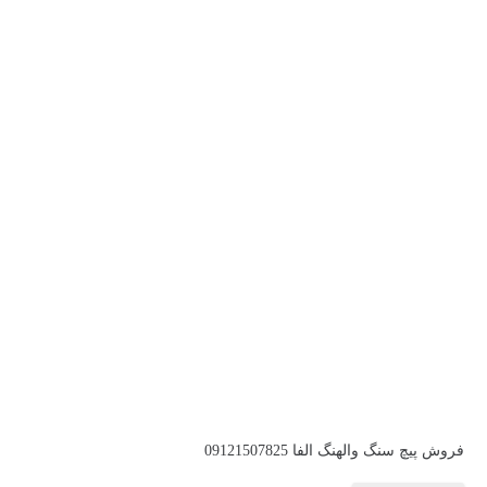
فروش پیچ سنگ والهنگ الفا 09121507825