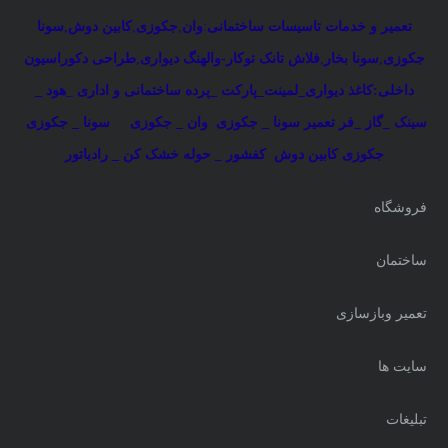
تعمیر و خدمات تاسیسات ساختمانی
:
وان
,
جکوزی
,
کابین دوش
,
سونا
جکوزی
,
سونا بخار
,
فلاش تانک توکار-والهنگ دیواری
,
طراحی دکوراسیون
داخلی:کاغذ دیواری_لمینت_پارکت _پرده ساختمانی و اداری
_
هود _
سینک _گاز _فر
تعمیر سونا _ جکوزی
وان _ جکوزی
سونا _ جکوزی
جکوزی کابین دوش
کفشور _ حوله خشک کن _ رادیاتور
فروشگاه
ساختمان
تعمیر وبازسازی
سایت ها
تبلیغات