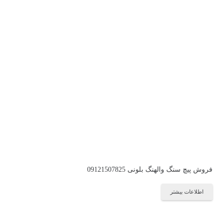
فروش پیچ سنگ والهنگ بلونی 09121507825
اطلاعات بیشتر