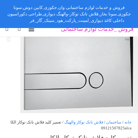
فروش و خدمات لوازم ساختمانی:وان,جکوزی,کابین دوش,سونا
جکوزی,سونا بخار,فلاش تانک توکار-والهنگ دیواری,طراحی دکوراسیون
داخلی:کاغذ دیواری_لمینت_پارکت_هود_سینک_گاز_فر
رد کردن
فروش _خدمات لوازم ساختمانی
خانه
/
ساختمان
/
فلاش تانک توکار والهنگ
/ تعمیر کلید فلاش تانک توکار الکا
09121507825alca