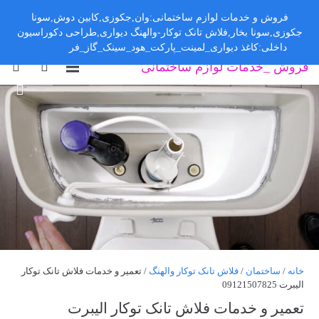
فروش و خدمات لوازم ساختمانی:وان,جکوزی,کابین دوش,سونا
جکوزی,سونا بخار,فلاش تانک توکار-والهنگ دیواری,طراحی دکوراسیون
داخلی:کاغذ دیواری_لمینت_پارکت_هود_سینک_گاز_فر
رد کردن
فروش _خدمات لوازم ساختمانی
خانه
/
ساختمان
/
فلاش تانک توکار والهنگ
/ تعمیر و خدمات فلاش تانک توکار
الیبرت 09121507825
تعمیر و خدمات فلاش تانک توکار الیبرت