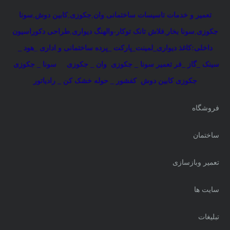
تعمیر و خدمات تاسیسات ساختمانی
:
وان
,
جکوزی
,
کابین دوش
,
سونا
جکوزی
,
سونا بخار
,
فلاش تانک توکار-والهنگ دیواری
,
طراحی دکوراسیون
داخلی:کاغذ دیواری_لمینت_پارکت _پرده ساختمانی و اداری
_
هود _
سینک _گاز _فر
تعمیر سونا _ جکوزی
وان _ جکوزی
سونا _ جکوزی
جکوزی کابین دوش
کفشور _ حوله خشک کن _ رادیاتور
فروشگاه
ساختمان
تعمیر وبازسازی
سایت ها
تبلیغات