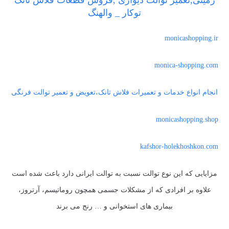
زمینی,تعمیر توالت دیواری ,فروش قطعات فلاش تانک
توکار _ والهنگ
monicashopping.ir
monica-shopping.com
انجام انواع خدمات و تعمیرات فلاش تانک،تعویض و تعمیر توالت فرنگی
monicashopping.shop
kafshor-holekhoshkon.com
مزایایی که این نوع توالت نسبت به توالت ایرانی دارد باعث شده است
علاوه بر افرادی که از مشکلات جسمی همچون روماتیسم، آرتروز،
بیماری های استخوانی و … رنج می برند