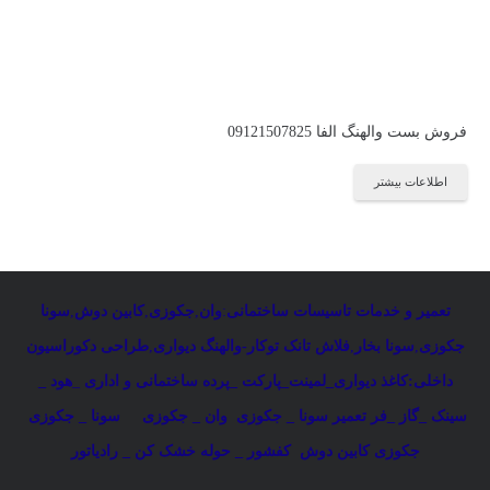
فروش بست والهنگ الفا 09121507825
اطلاعات بیشتر
تعمیر و خدمات تاسیسات ساختمانی
:
وان
,
جکوزی
,
کابین دوش
,
سونا
جکوزی
,
سونا بخار
,
فلاش تانک توکار-والهنگ دیواری
,
طراحی دکوراسیون
داخلی:کاغذ دیواری_لمینت_پارکت _پرده ساختمانی و اداری
_
هود _
سینک _گاز _فر
تعمیر سونا _ جکوزی
وان _ جکوزی
سونا _ جکوزی
جکوزی کابین دوش
کفشور _ حوله خشک کن _ رادیاتور