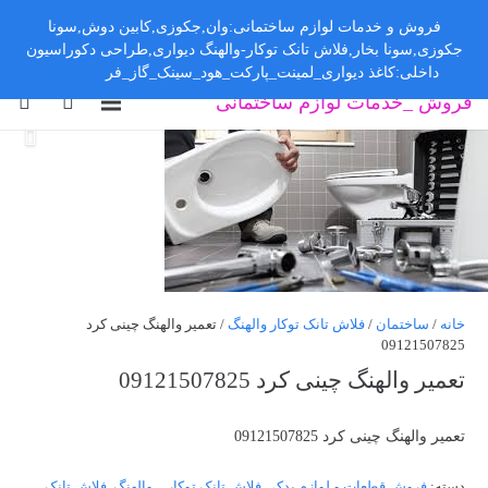
فروش و خدمات لوازم ساختمانی:وان,جکوزی,کابین دوش,سونا
جکوزی,سونا بخار,فلاش تانک توکار-والهنگ دیواری,طراحی دکوراسیون
داخلی:کاغذ دیواری_لمینت_پارکت_هود_سینک_گاز_فر
رد کردن
فروش _خدمات لوازم ساختمانی
خانه
/
ساختمان
/
فلاش تانک توکار والهنگ
/ تعمیر والهنگ چینی کرد
09121507825
تعمیر والهنگ چینی کرد 09121507825
تعمیر والهنگ چینی کرد 09121507825
دسته:
فروش قطعات و لوازم یدکی فلاش تانک توکار _ والهنگ
,
فلاش تانک