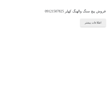
فروش پیچ سنگ والهنگ کهلر 09121507825
اطلاعات بیشتر