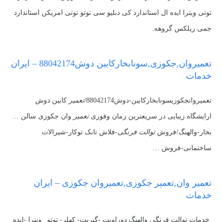
توتی ویترا ایده ال استاندارد کی دبلیو سی توتو توتی امریکن استاندارد
جمی ریلکس گروهه.
تعمیروان,جکوزی,سونابخارکابین دوش88042174 – ایران
خدمات
تعمیروانجکوزیسونابخارکابین-دوش88042174/
تعمیر
کابین دوش
ارایشگاه زیبایی در سریعترین زمان وفوری
تعمیر
وان جکوزی سالن …
بخار-والهنگ/فروش
توالت فرنگی
-فلاش تانک توکار-شیرالات
ساختمانی-فروش …
تعمیر وان,تعمیر جکوزی,تعمیروان جکوزی – ایران
خدمات
خدمات توالت فرنگی والهنگ دوراویت -گبریت- کهلر- توتو_ ویترا -ایده