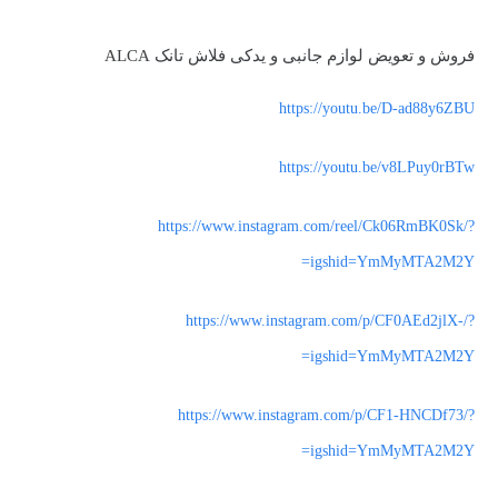
فروش و تعویض لوازم جانبی و یدکی فلاش تانک ALCA
https://youtu.be/D-ad88y6ZBU
https://youtu.be/v8LPuy0rBTw
https://www.instagram.com/reel/Ck06RmBK0Sk/?
igshid=YmMyMTA2M2Y=
https://www.instagram.com/p/CF0AEd2jlX-/?
igshid=YmMyMTA2M2Y=
https://www.instagram.com/p/CF1-HNCDf73/?
igshid=YmMyMTA2M2Y=