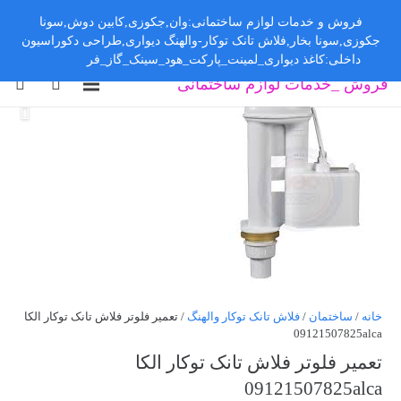
فروش و خدمات لوازم ساختمانی:وان,جکوزی,کابین دوش,سونا
جکوزی,سونا بخار,فلاش تانک توکار-والهنگ دیواری,طراحی دکوراسیون
داخلی:کاغذ دیواری_لمینت_پارکت_هود_سینک_گاز_فر
رد کردن
فروش _خدمات لوازم ساختمانی
خانه
/
ساختمان
/
فلاش تانک توکار والهنگ
/ تعمیر فلوتر فلاش تانک توکار الکا
09121507825alca
تعمیر فلوتر فلاش تانک توکار الکا
09121507825alca