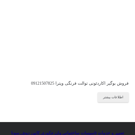
فروش بوگیر اکاردئونی توالت فرنگی ویترا 09121507825
اطلاعات بیشتر
تعمیر و خدمات تاسیسات ساختمانی
:
وان
,
جکوزی
,
کابین دوش
,
سونا