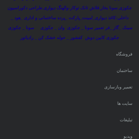
جکوزی
,
سونا بخار
,
فلاش تانک توکار-والهنگ دیواری
,
طراحی دکوراسیون
داخلی:کاغذ دیواری_لمینت_پارکت _پرده ساختمانی و اداری
_
هود _
سینک _گاز _فر
تعمیر سونا _ جکوزی
وان _ جکوزی
سونا _ جکوزی
جکوزی کابین دوش
کفشور _ حوله خشک کن _ رادیاتور
فروشگاه
ساختمان
تعمیر وبازسازی
سایت ها
تبلیغات
ویدیو