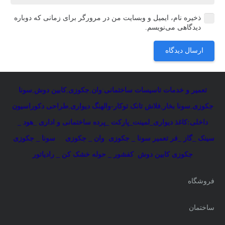
ذخیره نام، ایمیل و وبسایت من در مرورگر برای زمانی که دوباره
دیدگاهی می‌نویسم.
ارسال دیدگاه
تعمیر و خدمات تاسیسات ساختمانی
:
وان
,
جکوزی
,
کابین دوش
,
سونا
جکوزی
,
سونا بخار
,
فلاش تانک توکار-والهنگ دیواری
,
طراحی دکوراسیون
داخلی:کاغذ دیواری_لمینت_پارکت _پرده ساختمانی و اداری
_
هود _
سینک _گاز _فر
تعمیر سونا _ جکوزی
وان _ جکوزی
سونا _ جکوزی
جکوزی کابین دوش
کفشور _ حوله خشک کن _ رادیاتور
فروشگاه
ساختمان