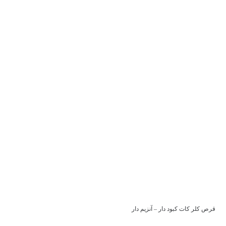
قرص کلر کات کبود دار – آنزیم دار