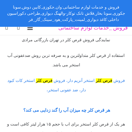
فروش و خدمات لوازم ساختمانی:وان,جکوزی,کابین دوش,سونا
جکوزی,سونا بخار,فلاش تانک توکار-والهنگ دیواری,طراحی دکوراسیون
داخلی:کاغذ دیواری_لمینت_پارکت_هود_سینک_گاز_فر
رد کردن
فروش _خدمات لوازم ساختمانی
نمایندگی فروش قرص کلر در تهران بازرگانی مرادی
استفاده از قرص کلر متداولترین و به صرفه تربن روش ضدعفونی آب
استخر می باشد.
فروش
قرص کلر
استخر آنزیم دار، فروش
قرص کلر
استخر کات کبود
دار، ضد عفونی استخر،
هر قرص کلر چه میزان آب را گند زدایی می کند؟
هر یک از قرص کلر استخر برای اب با حجم ۱۵ هزار لیتر کافی است و