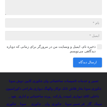
ذخیره نام، ایمیل و وبسایت من در مرورگر برای زمانی که دوباره
دیدگاهی می‌نویسم.
ارسال دیدگاه
تعمیر و خدمات تاسیسات ساختمانی
:
وان
,
جکوزی
,
کابین دوش
,
سونا
جکوزی
,
سونا بخار
,
فلاش تانک توکار-والهنگ دیواری
,
طراحی دکوراسیون
داخلی:کاغذ دیواری_لمینت_پارکت _پرده ساختمانی و اداری
_
هود _
سینک _گاز _فر
تعمیر سونا _ جکوزی
وان _ جکوزی
سونا _ جکوزی