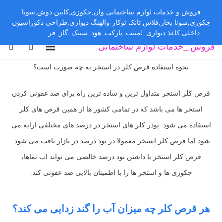
فروش و خدمات لوازم ساختمانی:وان,جکوزی,کابین دوش,سونا
جکوزی,سونا بخار,فلاش تانک توکار-والهنگ دیواری,طراحی دکوراسیون
داخلی:کاغذ دیواری_لمینت_پارکت_هود_سینک_گاز_فر
رد کردن
فروش _خدمات لوازم ساختمانی
نحوه استفاده قرص کلر در استخر به چه صورت است؟
قرص کلر استخر متداول ترین و ساده ترین راه برای ضد عفونی کردن
استخر ها می باشد که در تمامی کشور ها از همین قرص های کلر
استفاده می شود. پودر کلر های استخر در درصد های مختلفی ارایه می
شود اما قرص کلر استخر معمولا در نود درصد در بازار یافت می شود.
قرص کلر استخر با داشتن نود درصد خالصی می تواند اب نماها،
جکوزی ها و استخر ها را با اطمینان بالایی ضد عفونی کند.
هر قرص کلر چه میزان آب را گند زدایی می کند؟